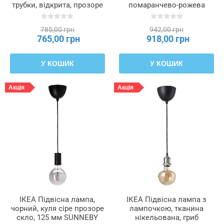
трубки, відкрита, прозоре
помаранчево-рожева
сіре скло, 120 мм
куля, 150 мм MOLNART,
MOLNART, 106.133.44
106.212.02
785,00 грн
942,00 грн
765,00 грн
918,00 грн
У КОШИК
У КОШИК
Акція
Акція
ІКЕА Підвісна лампа,
ІКЕА Підвісна лампа з
чорний, куля сіре прозоре
лампочкою, тканина
скло, 125 мм SUNNEBY
нікельована, гриб