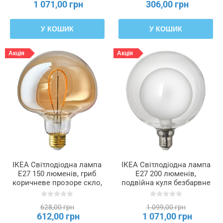
1 071,00 грн
306,00 грн
У КОШИК
У КОШИК
Акція
Акція
ІКЕА Світлодіодна лампа
ІКЕА Світлодіодна лампа
E27 150 люменів, гриб
E27 200 люменів,
коричневе прозоре скло,
подвійна куля безбарвне
120 мм MOLNART,
скло, 150 мм MOLNART,
605.848.67
906.212.03
628,00 грн
1 099,00 грн
612,00 грн
1 071,00 грн