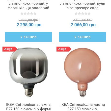
лампочкою, чорний, у
лампочкою, чорний, куля
формі кільця опаловий
сіре прозоре скло
білий HÅRSLINGA /
HÅRSLINGA / MOLNART,
MOLNART, 695.826.18
095.096.59
2 355,00 грн
2 120,00 грн
2 295,00 грн
2 066,00 грн
У КОШИК
У КОШИК
Акція
Акція
ІКЕА Світлодіодна лампа
ІКЕА Світлодіодна лампа
E27 150 люменів, у формі
E27 150 люменів,