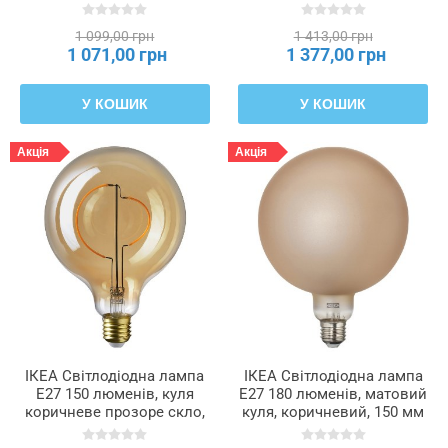
СУННЕБЮ / MOLNART,
коричневе прозоре скло
194.783.13
JÄLLBY / MOLNART,
1 099,00 грн
1 413,00 грн
795.826.46
1 071,00 грн
1 377,00 грн
У КОШИК
У КОШИК
Акція
Акція
ІКЕА Світлодіодна лампа
ІКЕА Світлодіодна лампа
E27 150 люменів, куля
E27 180 люменів, матовий
коричневе прозоре скло,
куля, коричневий, 150 мм
125 мм MOLNART,
MOLNART, 706.212.04