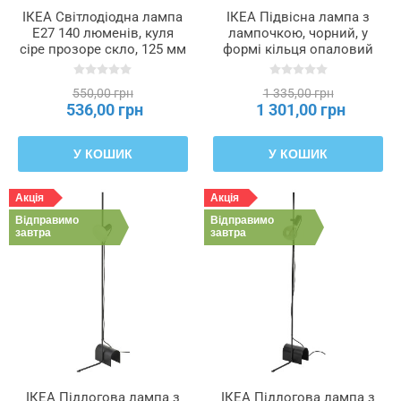
ІКЕА Світлодіодна лампа
ІКЕА Підвісна лампа з
E27 140 люменів, куля
лампочкою, чорний, у
сіре прозоре скло, 125 мм
формі кільця опаловий
MOLNART, 205.134.81
білий SUNNEBY СУННЕБЮ
/ MOLNART, 295.817.86
550,00 грн
1 335,00 грн
536,00 грн
1 301,00 грн
У КОШИК
У КОШИК
Акція
Акція
Відправимо
Відправимо
завтра
завтра
ІКЕА Підлогова лампа з
ІКЕА Підлогова лампа з