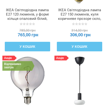
ІКЕА Світлодіодна лампа
ІКЕА Світлодіодна лампа
E27 120 люменів, у формі
E27 150 люменів, куля
кільця опаловий білий,
коричневе прозоре скло,
2400 Кельвін 150 мм
95 мм MOLNART,
MOLNART, 805.850.45
105.849.78
785,00 грн
314,00 грн
765,00 грн
306,00 грн
У КОШИК
У КОШИК
Акція
Акція
Відправимо
завтра