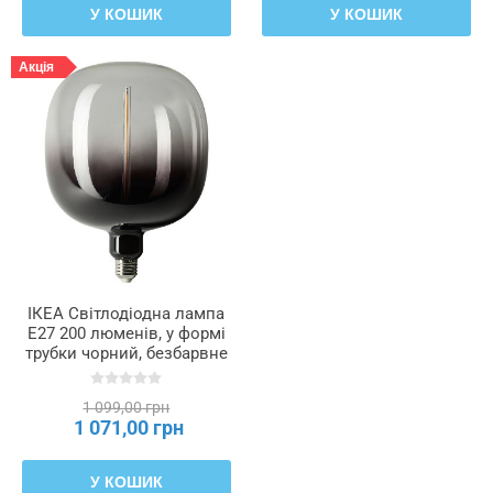
У КОШИК
У КОШИК
Акція
ІКЕА Світлодіодна лампа
E27 200 люменів, у формі
трубки чорний, безбарвне
скло, 185 мм MOLNART,
306.133.43
1 099,00 грн
1 071,00 грн
У КОШИК