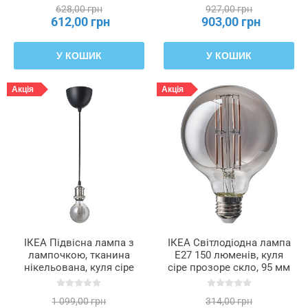
406.212.05
628,00 грн
927,00 грн
612,00 грн
903,00 грн
У КОШИК
У КОШИК
Акція
Акція
ІКЕА Підвісна лампа з
ІКЕА Світлодіодна лампа
лампочкою, тканина
E27 150 люменів, куля
нікельована, куля сіре
сіре прозоре скло, 95 мм
прозоре скло JÄLLBY /
MOLNART, 505.848.82
MOLNART, 795.826.94
1 099,00 грн
314,00 грн