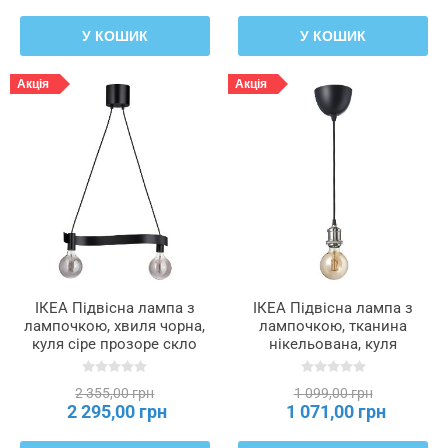
У КОШИК
У КОШИК
Акція
Акція
ІКЕА Підвісна лампа з
ІКЕА Підвісна лампа з
лампочкою, хвиля чорна,
лампочкою, тканина
куля сіре прозоре скло
нікельована, куля
ACKJA / MOLNART,
коричневе прозоре скло
795.368.43
JÄLLBY / MOLNART,
2 355,00 грн
1 099,00 грн
395.826.48
2 295,00 грн
1 071,00 грн