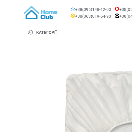
+38(096)148-12-00
+38(05
+38(063)019-54-90
+38(04
КАТЕГОРІЇ