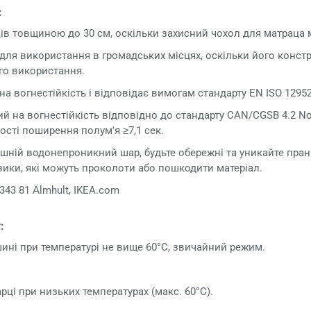
:
ів товщиною до 30 см, оскільки захисний чохол для матраца м
для використання в громадських місцях, оскільки його констр
го використання.
а вогнестійкість і відповідає вимогам стандарту EN ISO 12952
й на вогнестійкість відповідно до стандарту CAN/CGSB 4.2 No 
сті поширення полум'я ≥7,1 сек.
шній водонепроникний шар, будьте обережні та уникайте пран
зики, які можуть проколоти або пошкодити матеріал.
343 81 Älmhult, IKEA.com
:
ині при температурі не вище 60°C, звичайний режим.
ці при низьких температурах (макс. 60°C).