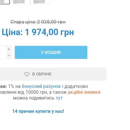
Стара ціна:
2 026,00 грн
Ціна:
1 974,00 грн
i
У КОШИК
h
В ОБРАНЕ
ки:
1% на
бонусний рахунок
і додатково
овленні від 10000 грн, а також
акційні знижки
можна подивитись
тут
14 причин купити у нас!