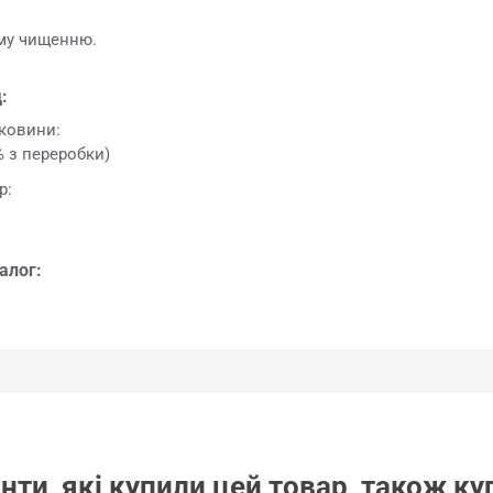
ому чищенню.
:
ковини:
% з переробки)
р:
алог:
нти, які купили цей товар, також к