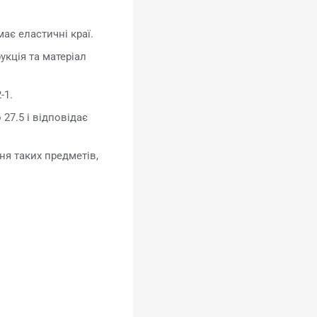
ає еластичні краї.
укція та матеріал
-1.
27.5 і відповідає
ня таких предметів,