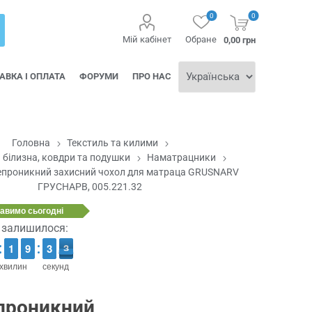
0
0
Мій кабінет
Обране
0,00 грн
АВКА І ОПЛАТА
ФОРУМИ
ПРО НАС
Головна
Текстиль та килими
 білизна, ковдри та подушки
Наматрацники
епроникний захисний чохол для матраца GRUSNARV
ГРУСНАРВ, 005.221.32
равимо
сьогодні
ї залишилося:
1
1
1
1
8
8
9
9
4
3
3
3
2
2
хвилин
секунд
проникний