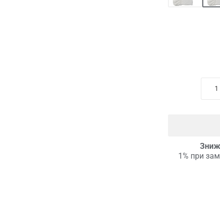
Зниж
1% при зам