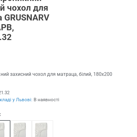
й чохол для
а GRUSNARV
РВ,
.32
ний захисний чохол для матраца, білий, 180x200
21.32
кладі у Львові:
В наявності
: