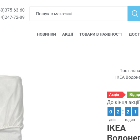
0)375-63-60
4)247-72-89
НОВИНКИ
АКЦІЇ
ТОВАРИ В НАЯВНОСТІ
ДОСТ
Постільна
ІКЕА Водон
Акція
Відп
До кінця акці
9
9
0
0
1
1
2
2
1
1
2
2
1
1
1
1
днів
годин
ІКЕА
Водоне