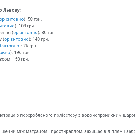
о Львову:
орієнтовно
): 58 грн.
єнтовно
): 108 грн.
ення (
орієнтовно
): 80 грн.
 (
орієнтовно
): 140 грн.
ієнтовно
): 76 грн.
товно
): 196 грн.
єром: 150 грн.
матраца з переробленого поліестеру з водонепроникним шаром
іщений між матрацом і простирадлом, захищає від плям і заб