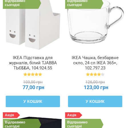
Відправимо
Відправимо
сьогодні
сьогодні
ІКЕА Підставка для
ІКЕА Чашка, безбарвне
журналів, білий TJABBA
скло, 24 сл IKEA 365+,
ТЬЄББА, 104.924.55
102.797.23
103,00 грн
126,00 грн
77,00 грн
123,00 грн
У КОШИК
У КОШИК
Акція
Акція
Відправимо
Відправимо
сьогодні
сьогодні