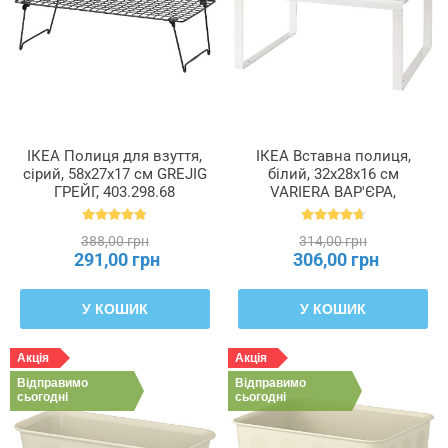
ІКЕА Полиця для взуття,
ІКЕА Вставна полиця,
сірий, 58x27x17 см GREJIG
білий, 32x28x16 см
ГРЕЙГ, 403.298.68
VARIERA ВАР'ЄРА,
601.366.23
388,00 грн
314,00 грн
291,00 грн
306,00 грн
У КОШИК
У КОШИК
Акція
Акція
Відправимо
Відправимо
сьогодні
сьогодні