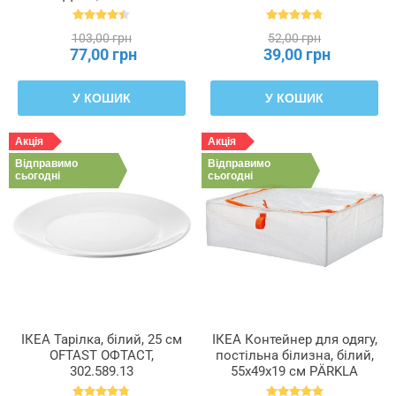
103,00 грн
52,00 грн
77,00 грн
39,00 грн
У КОШИК
У КОШИК
Акція
Акція
Відправимо
Відправимо
сьогодні
сьогодні
ІКЕА Тарілка, білий, 25 см
ІКЕА Контейнер для одягу,
OFTAST ОФТАСТ,
постільна білизна, білий,
302.589.13
55x49x19 см PÄRKLA
ПЕРКЛА, 503.953.82