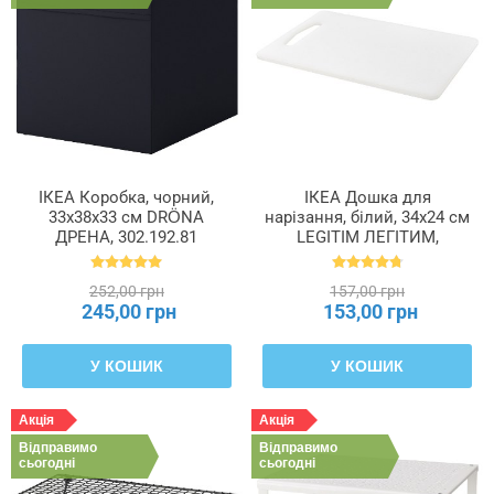
ІКЕА Коробка, чорний,
ІКЕА Дошка для
33x38x33 см DRÖNA
нарізання, білий, 34x24 см
ДРЕНА, 302.192.81
LEGITIM ЛЕГІТИМ,
902.022.68
252,00 грн
157,00 грн
245,00 грн
153,00 грн
У КОШИК
У КОШИК
Акція
Акція
Відправимо
Відправимо
сьогодні
сьогодні