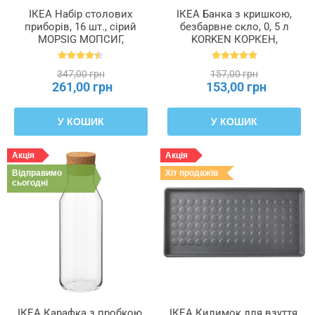
ІКЕА Набір столових
ІКЕА Банка з кришкою,
приборів, 16 шт., сірий
безбарвне скло, 0, 5 л
MOPSIG МОПСИГ,
KORKEN КОРКЕН,
003.430.03
702.135.45
347,00 грн
157,00 грн
261,00 грн
153,00 грн
У КОШИК
У КОШИК
Акція
Акція
Відправимо
Хіт продажів
сьогодні
ІКЕА Карафка з пробкою,
ІКЕА Килимок для взуття,