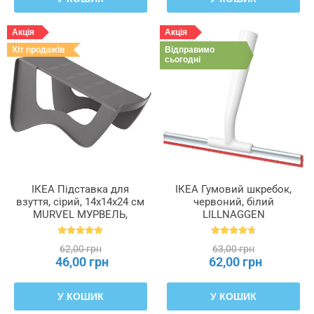
Акція
Акція
Хіт продажів
Відправимо
сьогодні
ІКЕА Підставка для
ІКЕА Гумовий шкребок,
взуття, сірий, 14x14x24 см
червоний, білий
MURVEL МУРВЕЛЬ,
LILLNAGGEN
204.348.32
ЛІЛЛЬНАГЕН, 402.435.96
62,00 грн
63,00 грн
46,00 грн
62,00 грн
У КОШИК
У КОШИК