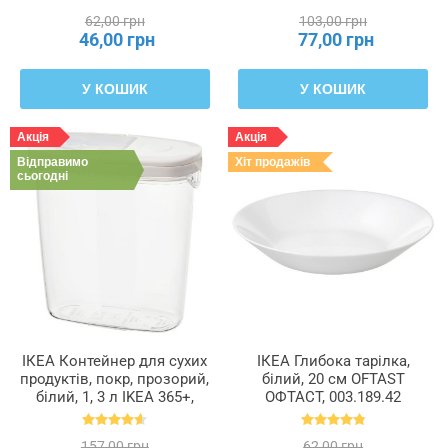
62,00 грн
103,00 грн
46,00 грн
77,00 грн
У КОШИК
У КОШИК
Акція
Акція
Відправимо
Хіт продажів
сьогодні
ІКЕА Контейнер для сухих
ІКЕА Глибока тарілка,
продуктів, покр, прозорий,
білий, 20 см OFTAST
білий, 1, 3 л IKEA 365+,
ОФТАСТ, 003.189.42
800.667.23
157,00 грн
62,00 грн