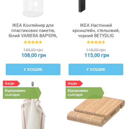
ІКЕА Контейнер для
ІКЕА Настінний
пластикових пакетів,
кронштейн, стельовий,
білий VARIERA ВАР'ЄРА,
чорний BETYDLIG
800.102.22
БЕТІДЛІГ, 602.172.28
143,00 грн
118,00 грн
108,00 грн
115,00 грн
У КОШИК
У КОШИК
Акція
Акція
Відправимо
Відправимо
сьогодні
сьогодні