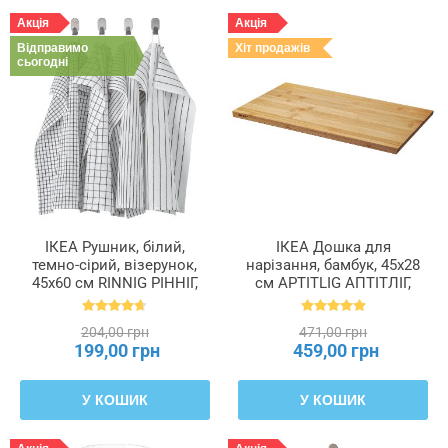
Акція
Акція
Відправимо
Хіт продажів
сьогодні
ІКЕА Рушник, білий,
ІКЕА Дошка для
темно-сірий, візерунок,
нарізання, бамбук, 45x28
45x60 см RINNIG РІННІГ,
см APTITLIG АПТІТЛІГ,
204.763.46
802.334.30
204,00 грн
471,00 грн
199,00 грн
459,00 грн
У КОШИК
У КОШИК