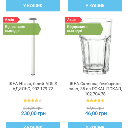
У КОШИК
У КОШИК
Акція
Акція
Відправимо
Відправимо
сьогодні
сьогодні
ІКЕА Ніжка, білий ADILS
ІКЕА Склянка, безбарвне
АДИЛЬС, 902.179.72
скло, 35 сл POKAL ПОКАЛ,
102.704.78
236,00 грн
47,00 грн
230,00 грн
46,00 грн
У КОШИК
У КОШИК