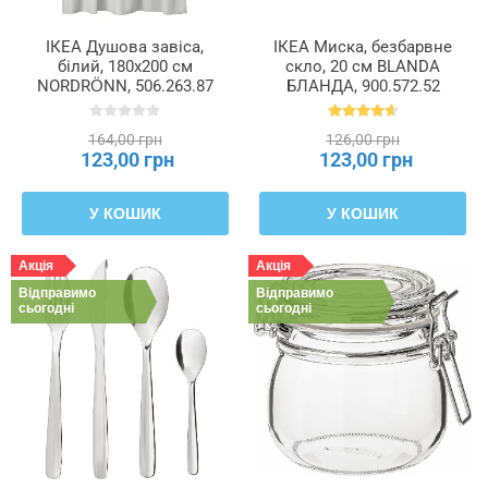
ІКЕА Душова завіса,
ІКЕА Миска, безбарвне
білий, 180x200 см
скло, 20 см BLANDA
NORDRÖNN, 506.263.87
БЛАНДА, 900.572.52
164,00 грн
126,00 грн
123,00 грн
123,00 грн
У КОШИК
У КОШИК
Акція
Акція
Відправимо
Відправимо
сьогодні
сьогодні