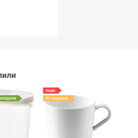
упили
Акція
понеділок
Хіт продажів