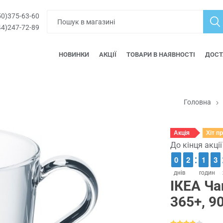
0)375-63-60
4)247-72-89
НОВИНКИ
АКЦІЇ
ТОВАРИ В НАЯВНОСТІ
ДОСТ
Головна
Акція
Хіт п
До кінця акці
9
9
0
0
1
1
2
2
1
1
1
1
2
2
3
3
днів
годин
ІКЕА Ча
365+, 9