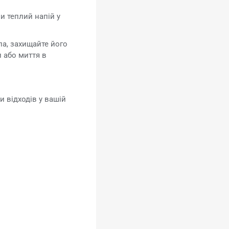
и теплий напій у
ла, захищайте його
 або миття в
 відходів у вашій