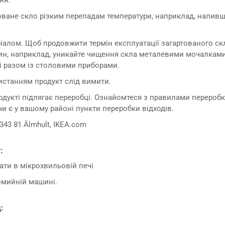
оване скло різким перепадам температури, наприклад, наливш
іалом. Щоб продовжити термін експлуатації загартованого ск
ин, наприклад, уникайте чищення скла металевими мочалками
 разом із столовими приборами.
станням продукт слід вимити.
дукті підлягає переробці. Ознайомтеся з правилами переробки
 чи є у вашому районі пункти переробки відходів.
343 81 Älmhult, IKEA.com
:
ти в мікрохвильовій печі
мийній машині.
: