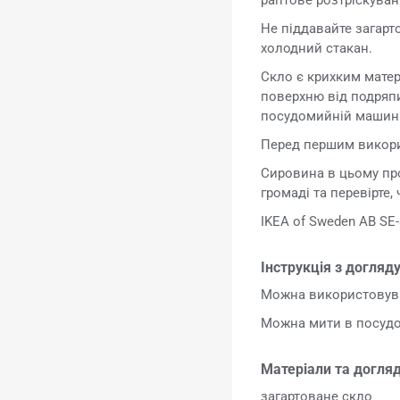
Не піддавайте загарт
холодний стакан.
Скло є крихким матер
поверхню від подряп
посудомийній машині
Перед першим викори
Сировина в цьому про
громаді та перевірте,
IKEA of Sweden AB SE-
Інструкція з догляду
Можна використовува
Можна мити в посудо
Матеріали та догляд
загартоване скло