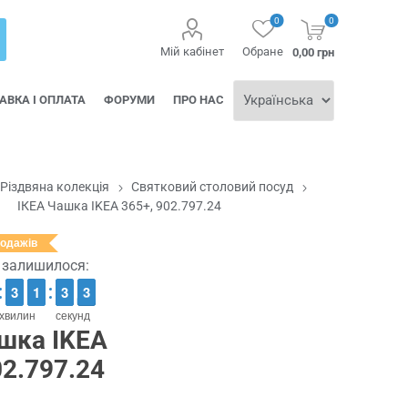
0
0
Мій кабінет
Обране
0,00 грн
АВКА І ОПЛАТА
ФОРУМИ
ПРО НАС
Різдвяна колекція
Святковий столовий посуд
ІКЕА Чашка IKEA 365+, 902.797.24
родажів
ї залишилося:
2
2
3
3
1
1
1
1
4
3
3
3
2
2
хвилин
секунд
шка IKEA
02.797.24