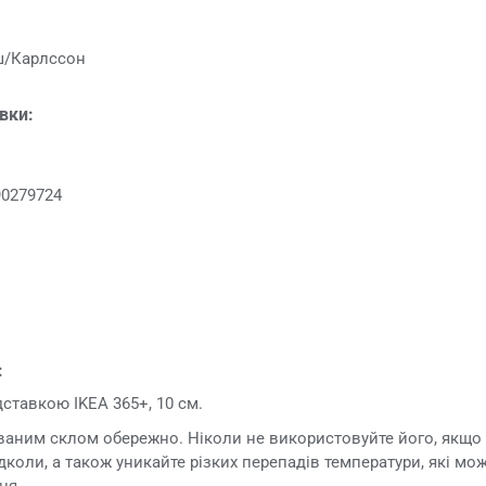
ш/Карлссон
овки:
90279724
:
ставкою IKEA 365+, 10 см.
ованим склом обережно. Ніколи не використовуйте його, якщ
дколи, а також уникайте різких перепадів температури, які м
ня.