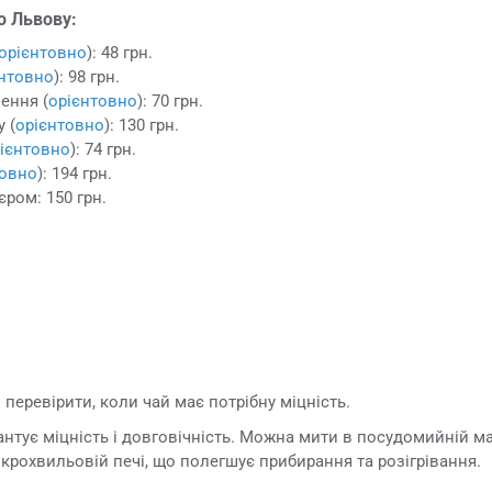
о Львову:
орієнтовно
): 48 грн.
єнтовно
): 98 грн.
ення (
орієнтовно
): 70 грн.
 (
орієнтовно
): 130 грн.
ієнтовно
): 74 грн.
товно
): 194 грн.
єром: 150 грн.
 перевірити, коли чай має потрібну міцність.
антує міцність і довговічність. Можна мити в посудомийній м
крохвильовій печі, що полегшує прибирання та розігрівання.