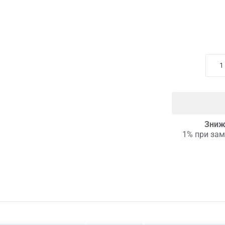
Зниж
1% при зам