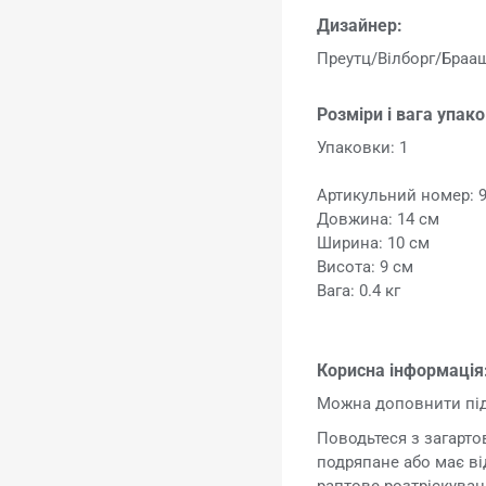
Дизайнер:
Преутц/Вілборг/Браа
Розміри і вага упак
Упаковки: 1
Артикульний номер: 
Довжина: 14 см
Ширина: 10 см
Висота: 9 см
Вага: 0.4 кг
Корисна інформація
Можна доповнити під
Поводьтеся з загарт
подряпане або має ві
раптове розтріскуван