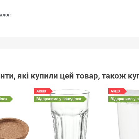
алог:
нти, які купили цей товар, також к
Акція
Акція
ілок
Відправимо
у понеділок
Відправимо
у 