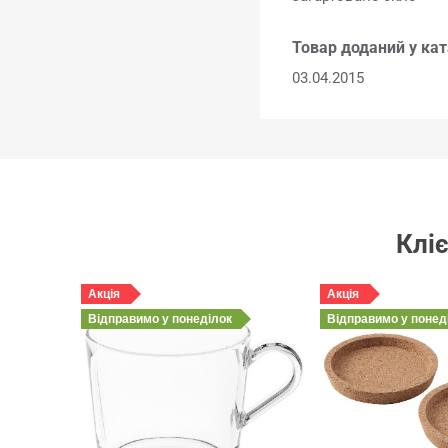
Товар доданий у кат
03.04.2015
Кліє
Акція
Акція
Відправимо
у понеділок
Відправимо
у понед