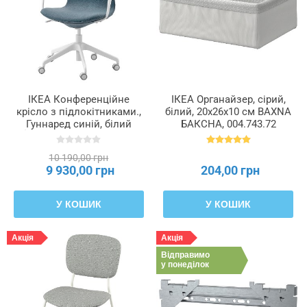
ІКЕА Конференційне
ІКЕА Органайзер, сірий,
крісло з підлокітниками.,
білий, 20x26x10 см BAXNA
Гуннаред синій, білий
БАКСНА, 004.743.72
LÅNGFJÄLL ЛОНГФ'ЄЛЛЬ,
792.528.58
10 190,00 грн
9 930,00 грн
204,00 грн
У КОШИК
У КОШИК
Акція
Акція
Відправимо
у понеділок