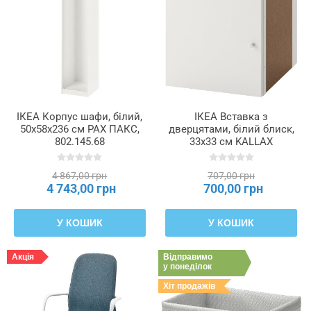
ІКЕА Корпус шафи, білий,
ІКЕА Вставка з
50x58x236 см PAX ПАКС,
дверцятами, білий блиск,
802.145.68
33x33 см KALLAX
КАЛЛАКС, 403.146.40
4 867,00 грн
707,00 грн
4 743,00 грн
700,00 грн
У КОШИК
У КОШИК
Акція
Відправимо
у понеділок
Хіт продажів