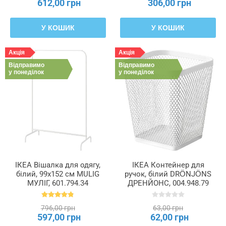
612,00 грн
306,00 грн
У КОШИК
У КОШИК
Акція
Акція
Відправимо
Відправимо
у понеділок
у понеділок
ІКЕА Вішалка для одягу,
ІКЕА Контейнер для
білий, 99x152 см MULIG
ручок, білий DRÖNJÖNS
МУЛІГ, 601.794.34
ДРЕНЙОНС, 004.948.79
796,00 грн
63,00 грн
597,00 грн
62,00 грн