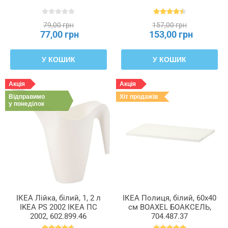
79,00 грн
157,00 грн
77,00 грн
153,00 грн
У КОШИК
У КОШИК
Акція
Акція
Відправимо
Хіт продажів
у понеділок
ІКЕА Лійка, білий, 1, 2 л
ІКЕА Полиця, білий, 60x40
IKEA PS 2002 ІКЕА ПС
см BOAXEL БОАКСЕЛЬ,
2002, 602.899.46
704.487.37