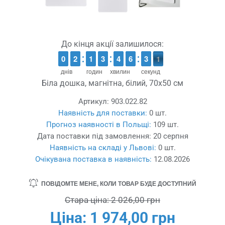
До кінця акції залишилося:
9
9
0
0
1
1
2
2
1
1
1
1
2
2
3
3
3
3
4
4
5
5
6
6
3
2
0
9
3
0
днів
годин
хвилин
секунд
Біла дошка, магнітна, білий, 70x50 см
Артикул:
903.022.82
Наявність для поставки:
0 шт.
Прогноз наявності в Польщі:
109 шт.
Дата поставки під замовлення:
20 серпня
Наявність на складі у Львові:
0 шт.
Очікувана поставка в наявність:
12.08.2026
ПОВІДОМТЕ МЕНЕ, КОЛИ ТОВАР БУДЕ ДОСТУПНИЙ
Стара ціна:
2 026,00 грн
Ціна:
1 974,00 грн