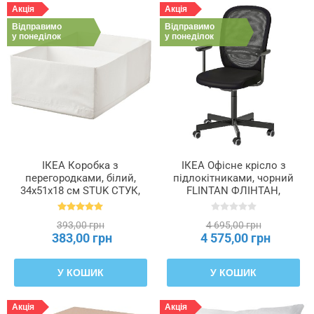
Акція
Акція
Відправимо
Відправимо
у понеділок
у понеділок
ІКЕА Коробка з
ІКЕА Офісне крісло з
перегородками, білий,
підлокітниками, чорний
34x51x18 см STUK СТУК,
FLINTAN ФЛІНТАН,
904.744.43
894.244.68
393,00 грн
4 695,00 грн
383,00 грн
4 575,00 грн
У КОШИК
У КОШИК
Акція
Акція