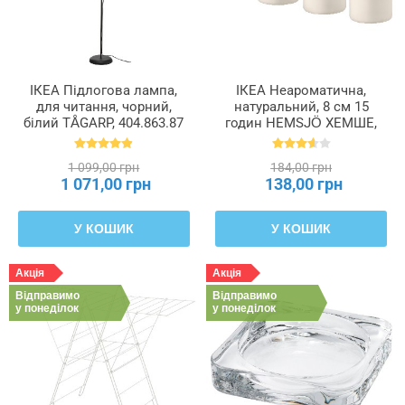
ІКЕА Підлогова лампа,
ІКЕА Неароматична,
для читання, чорний,
натуральний, 8 см 15
білий TÅGARP, 404.863.87
годин HEMSJÖ ХЕМШЕ,
701.242.62
1 099,00 грн
184,00 грн
1 071,00 грн
138,00 грн
У КОШИК
У КОШИК
Акція
Акція
Відправимо
Відправимо
у понеділок
у понеділок