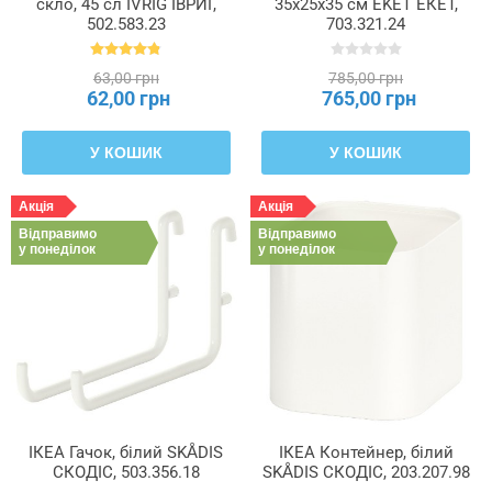
скло, 45 сл IVRIG ІВРИГ,
35x25x35 см EKET ЕКЕТ,
502.583.23
703.321.24
63,00 грн
785,00 грн
62,00 грн
765,00 грн
У КОШИК
У КОШИК
Акція
Акція
Відправимо
Відправимо
у понеділок
у понеділок
ІКЕА Гачок, білий SKÅDIS
ІКЕА Контейнер, білий
СКОДІС, 503.356.18
SKÅDIS СКОДІС, 203.207.98