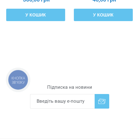
У КОШИК
У КОШИК
КНОПКА
ЗВ'ЯЗКУ
Підписка на новини
Надіслати
Скасувати підписку