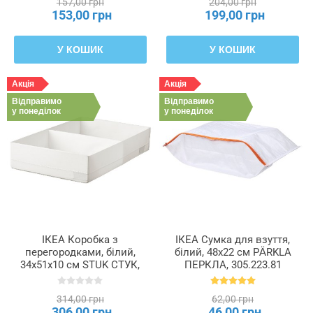
157,00 грн
204,00 грн
153,00 грн
199,00 грн
У КОШИК
У КОШИК
Акція
Акція
Відправимо
Відправимо
у понеділок
у понеділок
ІКЕА Коробка з
ІКЕА Сумка для взуття,
перегородками, білий,
білий, 48x22 см PÄRKLA
34x51x10 см STUK СТУК,
ПЕРКЛА, 305.223.81
904.744.38
314,00 грн
62,00 грн
306,00 грн
46,00 грн