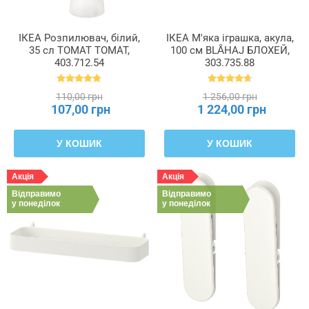
ІКЕА Розпилювач, білий,
ІКЕА М'яка іграшка, акула,
35 сл TOMAT ТОМАТ,
100 см BLÅHAJ БЛОХЕЙ,
403.712.54
303.735.88
110,00 грн
1 256,00 грн
107,00 грн
1 224,00 грн
У КОШИК
У КОШИК
Акція
Акція
Відправимо
Відправимо
у понеділок
у понеділок