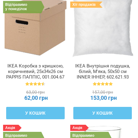
Відправимо
Хіт продажів
у понеділок
ІКЕА Коробка з кришкою,
ІКЕА Внутрішня подушка,
коричневий, 25x34x26 см
білий, М'яка, 50x50 см
PAPPIS ПАППІС, 001.004.67
INNER ІННЕР, 602.621.93
63,00 грн
157,00 грн
62,00 грн
153,00 грн
У КОШИК
У КОШИК
Акція
Акція
Відправимо
Відправимо