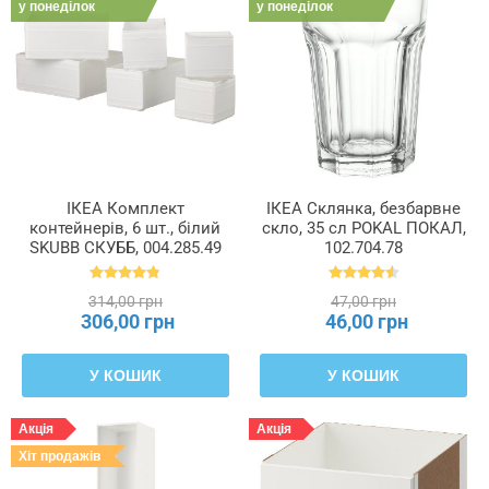
у понеділок
у понеділок
ІКЕА Комплект
ІКЕА Склянка, безбарвне
контейнерів, 6 шт., білий
скло, 35 сл POKAL ПОКАЛ,
SKUBB СКУББ, 004.285.49
102.704.78
314,00 грн
47,00 грн
306,00 грн
46,00 грн
У КОШИК
У КОШИК
Акція
Акція
Хіт продажів