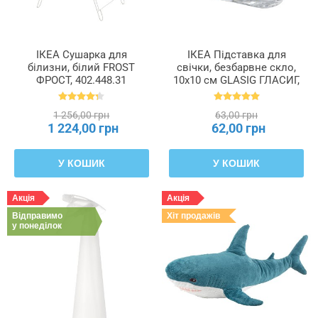
ІКЕА Сушарка для
ІКЕА Підставка для
білизни, білий FROST
свічки, безбарвне скло,
ФРОСТ, 402.448.31
10x10 см GLASIG ГЛАСИГ,
602.591.43
1 256,00 грн
63,00 грн
1 224,00 грн
62,00 грн
У КОШИК
У КОШИК
Акція
Акція
Відправимо
Хіт продажів
у понеділок