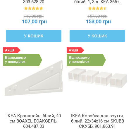
303.628.20
білий, 1, 3 л IKEA 365+,
800.667.23
110,00 грн
157,00 грн
107,00 грн
153,00 грн
У КОШИК
У КОШИК
Акція
Акція
Відправимо
Відправимо
у понеділок
у понеділок
ІКЕА Кронштейн, білий, 40
ІКЕА Коробка для взуття,
см BOAXEL БОАКСЕЛЬ,
білий, 22x34x16 см SKUBB
604.487.33
СКУББ, 901.863.91