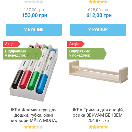
157,00 грн
628,00 грн
153,00 грн
612,00 грн
У КОШИК
У КОШИК
Акція
Акція
Відправимо
Відправимо
у понеділок
у понеділок
ІКЕА Фломастери для
ІКЕА Тримач для спецій,
дошки, губка, різні
осика BEKVÄM БЕКВЕМ,
кольори MÅLA МОЛА,
204.871.75
504.565.92