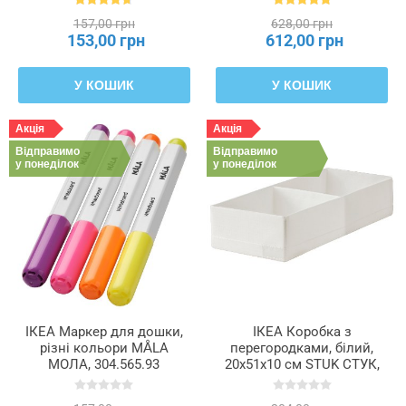
157,00 грн
628,00 грн
153,00 грн
612,00 грн
У КОШИК
У КОШИК
Акція
Акція
Відправимо
Відправимо
у понеділок
у понеділок
ІКЕА Маркер для дошки,
ІКЕА Коробка з
різні кольори MÅLA
перегородками, білий,
МОЛА, 304.565.93
20x51x10 см STUK СТУК,
604.744.30