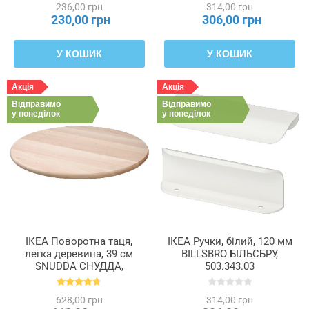
236,00 грн
314,00 грн
230,00 грн
306,00 грн
У КОШИК
У КОШИК
Акція
Акція
Відправимо
Відправимо
у понеділок
у понеділок
ІКЕА Поворотна таця,
ІКЕА Ручки, білий, 120 мм
легка деревина, 39 см
BILLSBRO БІЛЬСБРУ,
SNUDDA СНУДДА,
503.343.03
900.744.83
628,00 грн
314,00 грн