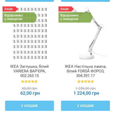
Акція
Акція
Відправимо
Відправимо
у понеділок
у понеділок
ІКЕА Заглушка, білий
ІКЕА Настільна лампа,
VARIERA ВАР'ЄРА,
білий FORSÅ ФОРСО,
002.263.15
304.391.17
63,00 грн
1 256,00 грн
62,00 грн
1 224,00 грн
У КОШИК
У КОШИК