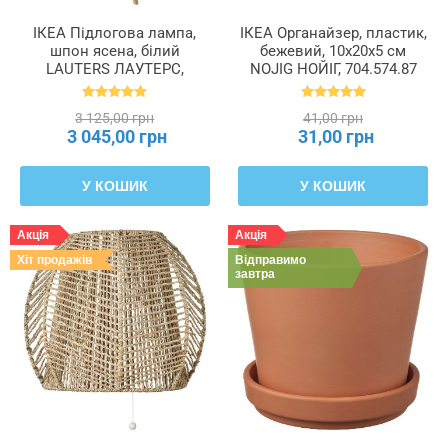
ІКЕА Підлогова лампа,
ІКЕА Органайзер, пластик,
шпон ясена, білий
бежевий, 10x20x5 см
LAUTERS ЛАУТЕРС,
NOJIG НОЙІГ, 704.574.87
304.050.42
3 125,00 грн
41,00 грн
3 045,00 грн
31,00 грн
У КОШИК
У КОШИК
Акція
Акція
Хіт продажів
Відправимо
завтра