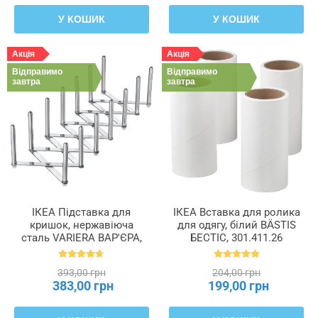
У КОШИК
У КОШИК
Акція
Акція
Відправимо
Відправимо
завтра
завтра
ІКЕА Підставка для
ІКЕА Вставка для ролика
кришок, нержавіюча
для одягу, білий BÄSTIS
сталь VARIERA ВАР'ЄРА,
БЕСТІС, 301.411.26
701.548.00
393,00 грн
204,00 грн
383,00 грн
199,00 грн