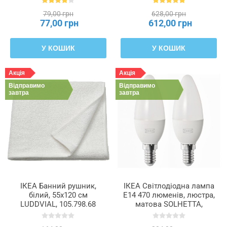
79,00 грн
628,00 грн
77,00 грн
612,00 грн
У КОШИК
У КОШИК
Акція
Акція
Відправимо
Відправимо
завтра
завтра
ІКЕА Банний рушник,
ІКЕА Світлодіодна лампа
білий, 55x120 см
E14 470 люменів, люстра,
LUDDVIAL, 105.798.68
матова SOLHETTA,
205.840.15