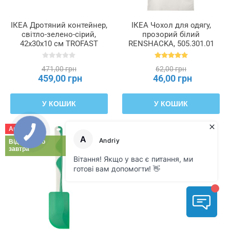
ІКЕА Дротяний контейнер,
ІКЕА Чохол для одягу,
світло-зелено-сірий,
прозорий білий
42x30x10 см TROFAST
RENSHACKA, 505.301.01
ТРУФАСТ, 905.185.74
471,00 грн
62,00 грн
459,00 грн
46,00 грн
У КОШИК
У КОШИК
Акція
Відправимо
завтра