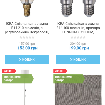
ІКЕА Світлодіодна лампа
ІКЕА Світлодіодна лампа,
E14 210 люменів, з
E14 100 люменів, прозора
регулюванням яскравості,
LUNNOM ЛУННОМ,
люстра з прозорого
605.393.23
коричневого скла
157,00 грн
204,00 грн
LUNNOM ЛУННОМ,
153,00 грн
199,00 грн
605.392.38
У КОШИК
У КОШИК
Акція
Акція
Відправимо
Відправимо
завтра
завтра