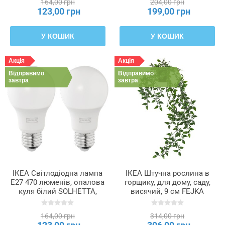
164,00 грн
204,00 грн
123,00 грн
199,00 грн
У КОШИК
У КОШИК
Акція
Акція
Відправимо
Відправимо
завтра
завтра
ІКЕА Світлодіодна лампа
ІКЕА Штучна рослина в
E27 470 люменів, опалова
горщику, для дому, саду,
куля білий SOLHETTA,
висячий, 9 см FEJKA
505.914.82
ФЕЙКА, 106.152.58
164,00 грн
314,00 грн