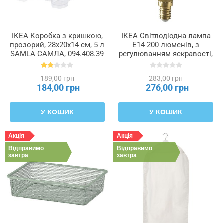
ІКЕА Коробка з кришкою,
ІКЕА Світлодіодна лампа
прозорий, 28x20x14 см, 5 л
E14 200 люменів, з
SAMLA САМЛА, 094.408.39
регулюванням яскравості,
у формі трубочки,
безбарвне скло, 25 мм
189,00 грн
283,00 грн
LUNNOM ЛУННОМ,
184,00 грн
276,00 грн
805.169.62
У КОШИК
У КОШИК
Акція
Акція
Відправимо
Відправимо
завтра
завтра