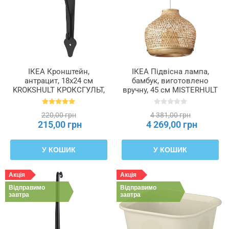
ІКЕА Кронштейн,
ІКЕА Підвісна лампа,
антрацит, 18x24 см
бамбук, виготовлено
KROKSHULT КРОКСГУЛЬТ,
вручну, 45 см MISTERHULT
403.999.03
МІСТЕРГУЛЬТ, 904.410.18
220,00 грн
4 381,00 грн
215,00 грн
4 269,00 грн
У КОШИК
У КОШИК
Акція
Акція
Відправимо
Відправимо
завтра
завтра