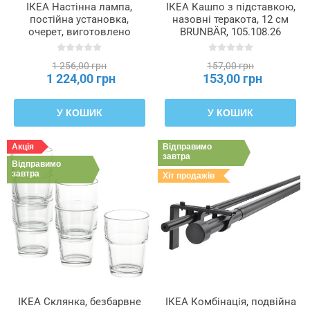
ІКЕА Настінна лампа,
ІКЕА Кашпо з підставкою,
постійна установка,
назовні теракота, 12 см
очерет, виготовлено
BRUNBÄR, 105.108.26
вручну MÅNALG,
604.846.98
1 256,00 грн
157,00 грн
1 224,00 грн
153,00 грн
У КОШИК
У КОШИК
Акція
Відправимо
завтра
Відправимо
завтра
Хіт продажів
ІКЕА Склянка, безбарвне
ІКЕА Комбінація, подвійна