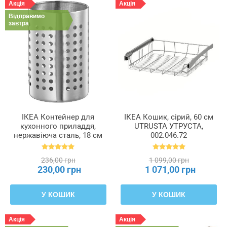
Акція
Акція
Відправимо
завтра
ІКЕА Контейнер для
ІКЕА Кошик, сірий, 60 см
кухонного приладдя,
UTRUSTA УТРУСТА,
нержавіюча сталь, 18 см
002.046.72
ORDNING ОРДНИНГ,
301.317.16
236,00 грн
1 099,00 грн
230,00 грн
1 071,00 грн
У КОШИК
У КОШИК
Акція
Акція