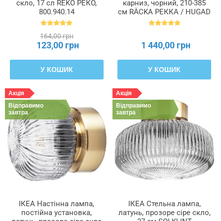
скло, 17 сл REKO РЕКО,
карниз, чорний, 210-385
800.940.14
см RÄCKA РЕККА / HUGAD
ХУГАД, 699.292.47
164,00 грн
123,00 грн
1 440,00 грн
У КОШИК
У КОШИК
Акція
Акція
Відправимо
Відправимо
завтра
завтра
ІКЕА Настінна лампа,
ІКЕА Стельна лампа,
постійна установка,
латунь, прозоре сіре скло,