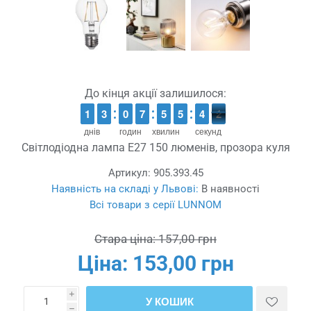
До кінця акції залишилося:
1
1
1
1
2
2
3
3
9
9
0
0
6
6
7
7
4
4
5
5
4
4
5
5
5
4
4
1
0
0
днів
годин
хвилин
секунд
Світлодіодна лампа E27 150 люменів, прозора куля
Артикул:
905.393.45
Наявність на складі у Львові:
В наявності
Всі товари з серії LUNNOM
Стара ціна:
157,00 грн
Ціна:
153,00 грн
i
У КОШИК
h