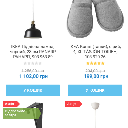
ІКЕА Підвісна лампа,
ІКЕА Капці (тапки), сірий,
чорний, 23 см RANARP
4, XL TÅSJÖN ТОШЕН,
РАНАРП, 903.963.89
103.920.26
1 256,00 грн
204,00 грн
1 102,00 грн
199,00 грн
У КОШИК
У КОШИК
Акція
Акція
Відправимо
завтра