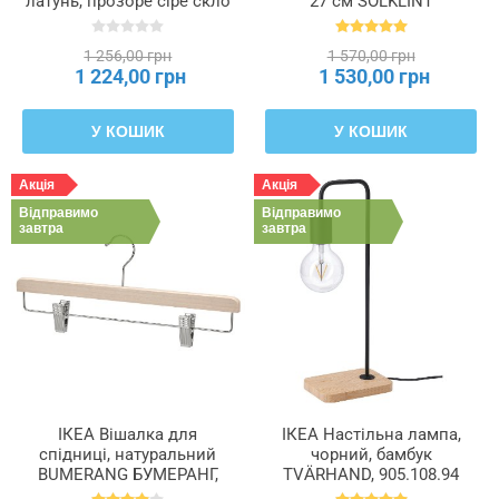
латунь, прозоре сіре скло
27 см SOLKLINT
SOLKLINT СОЛКЛІНТ,
СОЛКЛІНТ, 404.720.31
304.720.22
1 256,00 грн
1 570,00 грн
1 224,00 грн
1 530,00 грн
У КОШИК
У КОШИК
Акція
Акція
Відправимо
Відправимо
завтра
завтра
ІКЕА Вішалка для
ІКЕА Настільна лампа,
спідниці, натуральний
чорний, бамбук
BUMERANG БУМЕРАНГ,
TVÄRHAND, 905.108.94
404.324.79