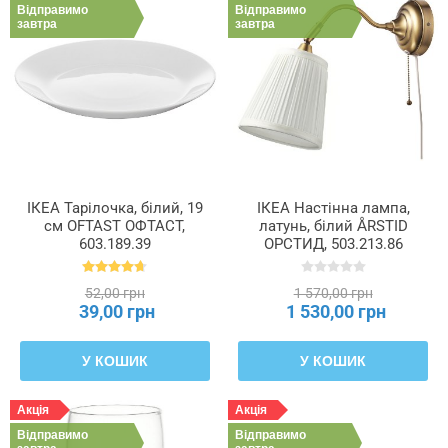
Відправимо
Відправимо
завтра
завтра
ІКЕА Тарілочка, білий, 19
ІКЕА Настінна лампа,
см OFTAST ОФТАСТ,
латунь, білий ÅRSTID
603.189.39
ОРСТИД, 503.213.86
52,00 грн
1 570,00 грн
39,00 грн
1 530,00 грн
У КОШИК
У КОШИК
Акція
Акція
Відправимо
Відправимо