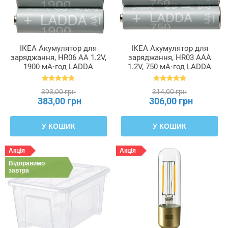
ІКЕА Акумулятор для
ІКЕА Акумулятор для
заряджання, HR06 AA 1.2V,
заряджання, HR03 AAA
1900 мА·год LADDA
1.2V, 750 мА·год LADDA
ЛАДДА, 005.098.14
ЛАДДА, 905.098.19
393,00 грн
314,00 грн
383,00 грн
306,00 грн
У КОШИК
У КОШИК
Акція
Акція
Відправимо
завтра