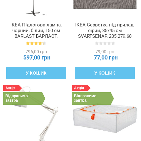
ІКЕА Підлогова лампа,
ІКЕА Серветка під прилад,
чорний, білий, 150 см
сірий, 35x45 см
BARLAST БАРЛАСТ,
SVARTSENAP, 205.279.68
104.303.68
796,00 грн
79,00 грн
597,00 грн
77,00 грн
У КОШИК
У КОШИК
Акція
Акція
Відправимо
Відправимо
завтра
завтра