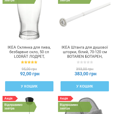
завтра
завтра
ІКЕА Склянка для пива,
ІКЕА Штанга для душової
безбарвне скло, 50 сл
шторки, білий, 70-120 см
LODRÄT ЛОДРЕТ,
BOTAREN БОТАРЕН,
502.093.37
103.060.19
95,00 грн
393,00 грн
92,00 грн
383,00 грн
У КОШИК
У КОШИК
Акція
Акція
Відправимо
Відправимо
завтра
завтра