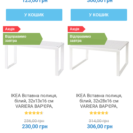
123,00 грн
306,00 грн
У КОШИК
У КОШИК
Акція
Акція
Відправимо
Відправимо
завтра
завтра
ІКЕА Вставна полиця,
ІКЕА Вставна полиця,
білий, 32x13x16 см
білий, 32x28x16 см
VARIERA ВАР'ЄРА,
VARIERA ВАР'ЄРА,
801.366.22
601.366.23
236,00 грн
314,00 грн
230,00 грн
306,00 грн