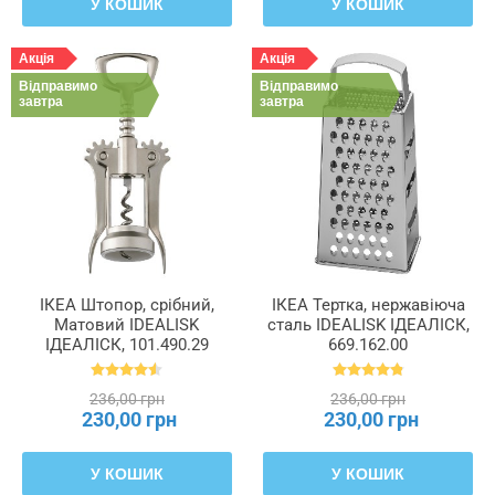
У КОШИК
У КОШИК
Акція
Акція
Відправимо
Відправимо
завтра
завтра
ІКЕА Штопор, срібний,
ІКЕА Тертка, нержавіюча
Матовий IDEALISK
сталь IDEALISK ІДЕАЛІСК,
ІДЕАЛІСК, 101.490.29
669.162.00
236,00 грн
236,00 грн
230,00 грн
230,00 грн
У КОШИК
У КОШИК