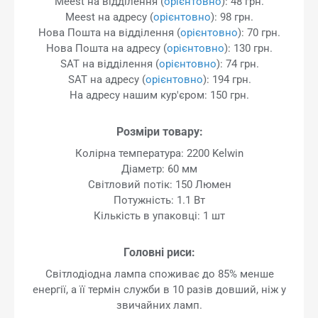
Meest на відділення (
орієнтовно
): 48 грн.
Meest на адресу (
орієнтовно
): 98 грн.
Нова Пошта на відділення (
орієнтовно
): 70 грн.
Нова Пошта на адресу (
орієнтовно
): 130 грн.
SAT на відділення (
орієнтовно
): 74 грн.
SAT на адресу (
орієнтовно
): 194 грн.
На адресу нашим кур'єром: 150 грн.
Розміри товару:
Колірна температура: 2200 Kelwin
Діаметр: 60 мм
Світловий потік: 150 Люмен
Потужність: 1.1 Вт
Кількість в упаковці: 1 шт
Головні риси:
Світлодіодна лампа споживає до 85% менше
енергії, а її термін служби в 10 разів довший, ніж у
звичайних ламп.