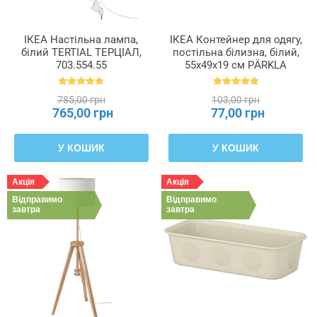
ІКЕА Настільна лампа,
ІКЕА Контейнер для одягу,
білий TERTIAL ТЕРЦІАЛ,
постільна білизна, білий,
703.554.55
55x49x19 см PÄRKLA
ПЕРКЛА, 503.953.82
785,00 грн
103,00 грн
765,00 грн
77,00 грн
У КОШИК
У КОШИК
Акція
Акція
Відправимо
Відправимо
завтра
завтра