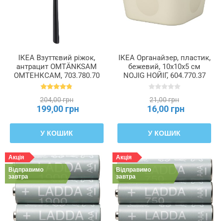
ІКЕА Взуттєвий ріжок,
ІКЕА Органайзер, пластик,
антрацит OMTÄNKSAM
бежевий, 10x10x5 см
ОМТЕНКСАМ, 703.780.70
NOJIG НОЙІГ, 604.770.37
204,00 грн
21,00 грн
199,00 грн
16,00 грн
У КОШИК
У КОШИК
Акція
Акція
Відправимо
Відправимо
завтра
завтра