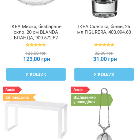
ІКЕА Миска, безбарвне
ІКЕА Склянка, білий, 25
скло, 20 см BLANDA
мл FIGURERA, 403.094.60
БЛАНДА, 900.572.52
126,00 грн
32,00 грн
123,00 грн
31,00 грн
У КОШИК
У КОШИК
Акція
Акція
Хіт продажів
Відправимо
у понеділок