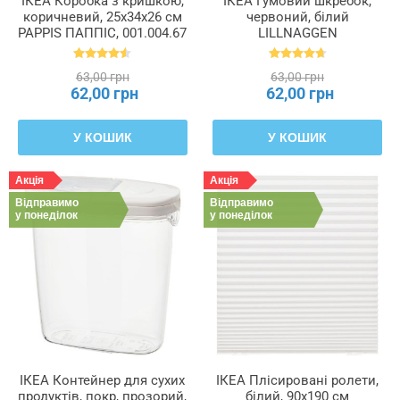
ІКЕА Коробка з кришкою,
ІКЕА Гумовий шкребок,
коричневий, 25x34x26 см
червоний, білий
PAPPIS ПАППІС, 001.004.67
LILLNAGGEN
ЛІЛЛЬНАГЕН, 402.435.96
63,00 грн
63,00 грн
62,00 грн
62,00 грн
У КОШИК
У КОШИК
Акція
Акція
Відправимо
Відправимо
у понеділок
у понеділок
ІКЕА Контейнер для сухих
ІКЕА Плісировані ролети,
продуктів, покр, прозорий,
білий, 90x190 см