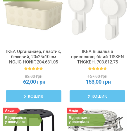
ІКЕА Органайзер, пластик,
ІКЕА Вішалка з
бежевий, 20x25x10 см
присоскою, білий TISKEN
NOJIG НОЙІГ, 204.681.05
ТИСКЕН, 703.812.75
82,00 грн
157,00 грн
62,00 грн
153,00 грн
У КОШИК
У КОШИК
Акція
Акція
Відправимо
Відправимо
у понеділок
у понеділок