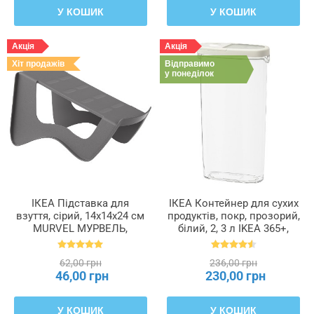
У КОШИК
У КОШИК
Акція
Акція
Хіт продажів
Відправимо
у понеділок
ІКЕА Підставка для
ІКЕА Контейнер для сухих
взуття, сірий, 14x14x24 см
продуктів, покр, прозорий,
MURVEL МУРВЕЛЬ,
білий, 2, 3 л IKEA 365+,
204.348.32
900.667.08
62,00 грн
236,00 грн
46,00 грн
230,00 грн
У КОШИК
У КОШИК