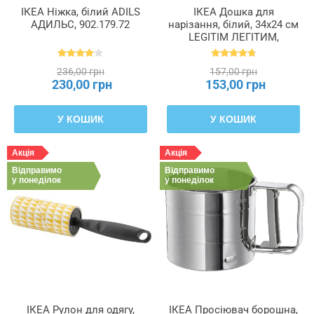
ІКЕА Ніжка, білий ADILS
ІКЕА Дошка для
АДИЛЬС, 902.179.72
нарізання, білий, 34x24 см
LEGITIM ЛЕГІТИМ,
902.022.68
236,00 грн
157,00 грн
230,00 грн
153,00 грн
У КОШИК
У КОШИК
Акція
Акція
Відправимо
Відправимо
у понеділок
у понеділок
ІКЕА Рулон для одягу,
ІКЕА Просіювач борошна,