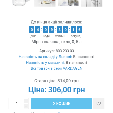
До кінця акції залишилося:
9
9
0
0
3
3
4
4
9
9
0
0
8
8
9
9
2
2
3
3
9
9
0
0
2
1
1
5
4
5
днів
годин
хвилин
секунд
Мірна склянка, скло, 0, 5 л
Артикул:
803.233.03
Наявність на складі у Львові:
В наявності
Наявність у магазині:
В наявності
Всі товари з серії VARDAGEN
Стара ціна:
314,00 грн
Ціна:
306,00 грн
i
У КОШИК
h