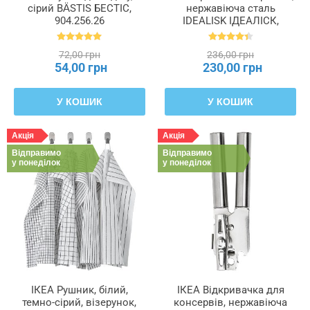
сірий BÄSTIS БЕСТІС,
нержавіюча сталь
904.256.26
IDEALISK ІДЕАЛІСК,
400.143.40
72,00 грн
236,00 грн
54,00 грн
230,00 грн
У КОШИК
У КОШИК
Акція
Акція
Відправимо
Відправимо
у понеділок
у понеділок
ІКЕА Рушник, білий,
ІКЕА Відкривачка для
темно-сірий, візерунок,
консервів, нержавіюча