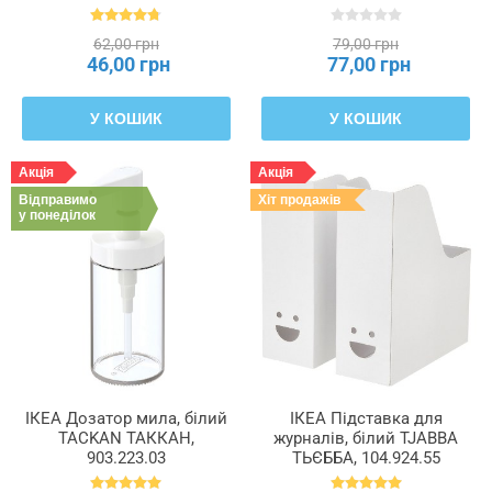
ФЕНОМЕН, 205.284.11
62,00 грн
79,00 грн
46,00 грн
77,00 грн
У КОШИК
У КОШИК
Акція
Акція
Відправимо
Хіт продажів
у понеділок
ІКЕА Дозатор мила, білий
ІКЕА Підставка для
TACKAN ТАККАН,
журналів, білий TJABBA
903.223.03
ТЬЄББА, 104.924.55