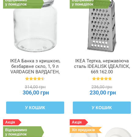
Відправимо
Відправимо
у понеділок
у понеділок
ІКЕА Банка з кришкою,
ІКЕА Тертка, нержавіюча
безбарвне скло, 1, 9 л
сталь IDEALISK ІДЕАЛІСК,
VARDAGEN ВАРДАГЕН,
669.162.00
002.919.28
314,00 грн
236,00 грн
306,00 грн
230,00 грн
У КОШИК
У КОШИК
Акція
Акція
Відправимо
Хіт продажів
у понеділок