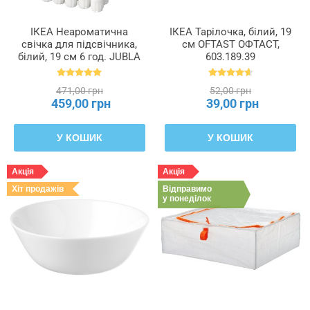
ІКЕА Неароматична
ІКЕА Тарілочка, білий, 19
свічка для підсвічника,
см OFTAST ОФТАСТ,
білий, 19 см 6 год. JUBLA
603.189.39
ДЖУБЛ, 601.919.16
471,00 грн
52,00 грн
459,00 грн
39,00 грн
У КОШИК
У КОШИК
Акція
Акція
Хіт продажів
Відправимо
у понеділок