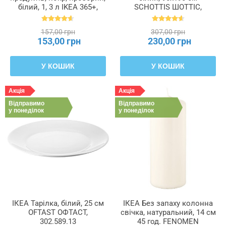
білий, 1, 3 л IKEA 365+,
SCHOTTIS ШОТТІС,
800.667.23
202.422.82
157,00 грн
307,00 грн
153,00 грн
230,00 грн
У КОШИК
У КОШИК
Акція
Акція
Відправимо
Відправимо
у понеділок
у понеділок
ІКЕА Тарілка, білий, 25 см
ІКЕА Без запаху колонна
OFTAST ОФТАСТ,
свічка, натуральний, 14 см
302.589.13
45 год. FENOMEN