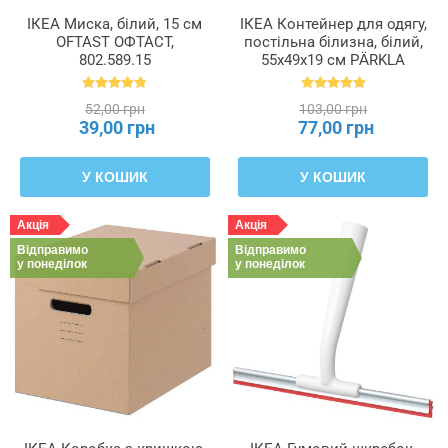
ІКЕА Миска, білий, 15 см
ІКЕА Контейнер для одягу,
OFTAST ОФТАСТ,
постільна білизна, білий,
802.589.15
55x49x19 см PÄRKLA
ПЕРКЛА, 503.953.82
52,00 грн
103,00 грн
39,00 грн
77,00 грн
У КОШИК
У КОШИК
Акція
Акція
Відправимо
Відправимо
у понеділок
у понеділок