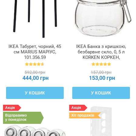
ІКЕА Табурет, чорний, 45
ІКЕА Банка з кришкою,
см MARIUS МАРІУС,
безбарвне скло, 0, 5 л
101.356.59
KORKEN КОРКЕН,
702.135.45
592,00 грн
157,00 грн
444,00 грн
153,00 грн
У КОШИК
У КОШИК
Акція
Акція
Відправимо
Хіт продажів
у понеділок