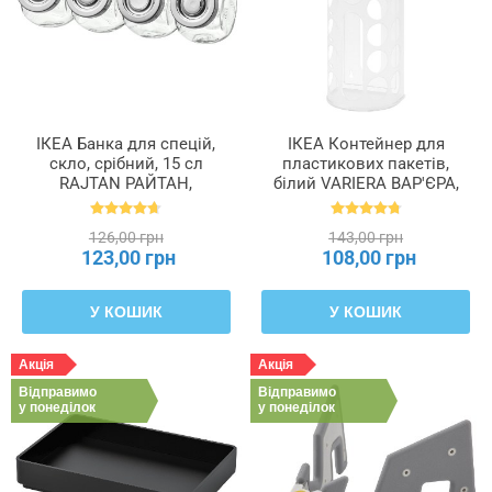
ІКЕА Банка для спецій,
ІКЕА Контейнер для
скло, срібний, 15 сл
пластикових пакетів,
RAJTAN РАЙТАН,
білий VARIERA ВАР'ЄРА,
400.647.02
800.102.22
126,00 грн
143,00 грн
123,00 грн
108,00 грн
У КОШИК
У КОШИК
Акція
Акція
Відправимо
Відправимо
у понеділок
у понеділок