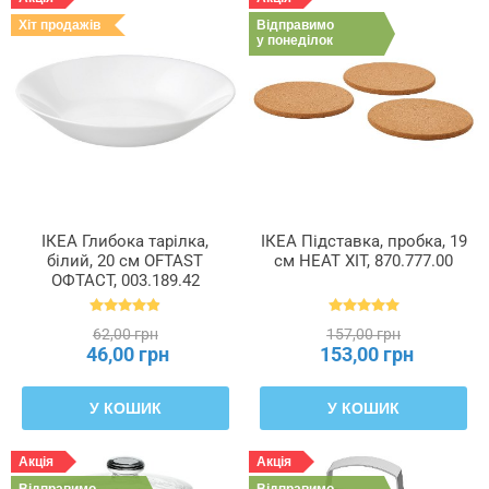
Хіт продажів
Відправимо
у понеділок
ІКЕА Глибока тарілка,
ІКЕА Підставка, пробка, 19
білий, 20 см OFTAST
см HEAT ХІТ, 870.777.00
ОФТАСТ, 003.189.42
62,00 грн
157,00 грн
46,00 грн
153,00 грн
У КОШИК
У КОШИК
Акція
Акція