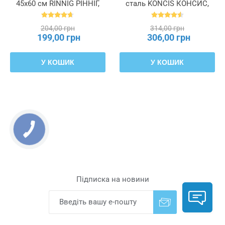
45x60 см RINNIG РІННІГ,
сталь KONCIS КОНСИС,
204.763.46
000.815.34
204,00 грн
314,00 грн
199,00 грн
306,00 грн
У КОШИК
У КОШИК
Підписка на новини
Надіслати
Скасувати підписку