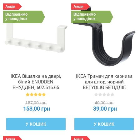
Акція
Акція
Відправимо
Відправимо
у понеділок
у понеділок
ІКЕА Вішалка на двері,
ІКЕА Тримач для карниза
білий ENUDDEN
для штор, чорний
ЕНУДДЕН, 602.516.65
BETYDLIG БЕТІДЛІГ,
502.198.93
157,00 грн
40,00 грн
153,00 грн
39,00 грн
У КОШИК
У КОШИК
Акція
Акція