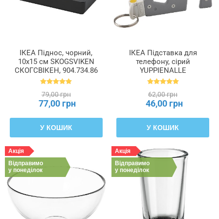
ІКЕА Піднос, чорний,
ІКЕА Підставка для
10x15 см SKOGSVIKEN
телефону, сірий
СКОГСВІКЕН, 904.734.86
YUPPIENALLE
ЮППІЄНАЛЛЕ, 205.038.87
79,00 грн
62,00 грн
77,00 грн
46,00 грн
У КОШИК
У КОШИК
Акція
Акція
Відправимо
Відправимо
у понеділок
у понеділок