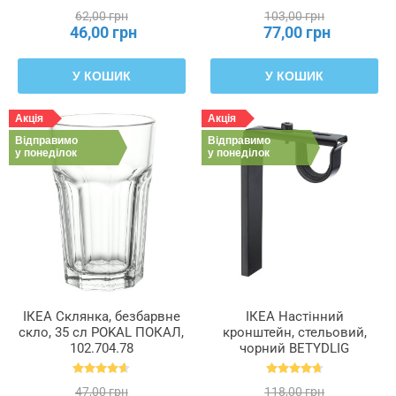
62,00 грн
103,00 грн
46,00 грн
77,00 грн
У КОШИК
У КОШИК
Акція
Акція
Відправимо
Відправимо
у понеділок
у понеділок
ІКЕА Склянка, безбарвне
ІКЕА Настінний
скло, 35 сл POKAL ПОКАЛ,
кронштейн, стельовий,
102.704.78
чорний BETYDLIG
БЕТІДЛІГ, 602.172.28
47,00 грн
118,00 грн