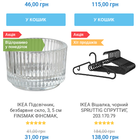
46,00 грн
115,00 грн
У КОШИК
У КОШИК
Акція
Акція
Відправимо
Хіт продажів
у понеділок
ІКЕА Підсвічник,
ІКЕА Вішалка, чорний
безбарвне скло, 3, 5 см
SPRUTTIG СПРУТТИГ,
FINSMAK ФІНСМАК,
203.170.79
004.709.82
41,00 грн
184,00 грн
31,00 грн
138,00 грн