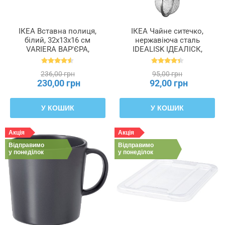
ІКЕА Вставна полиця,
ІКЕА Чайне ситечко,
білий, 32x13x16 см
нержавіюча сталь
VARIERA ВАР'ЄРА,
IDEALISK ІДЕАЛІСК,
801.366.22
469.568.00
236,00 грн
95,00 грн
230,00 грн
92,00 грн
У КОШИК
У КОШИК
Акція
Акція
Відправимо
Відправимо
у понеділок
у понеділок