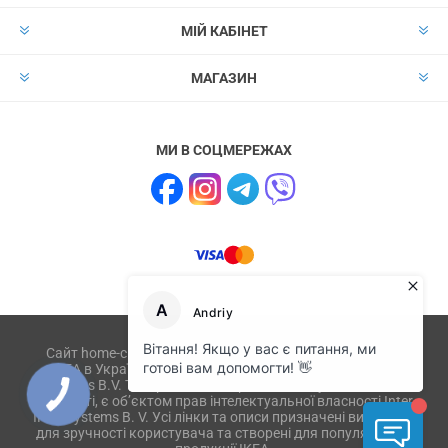
МІЙ КАБІНЕТ
МАГАЗИН
МИ В СОЦМЕРЕЖАХ
Сайт home-club.com.ua не має відношення до компанії
IKEA в Україні і не пов'язаний з ikea.com, ikea.ua, IKEA
Systems B.V. Товари або їх зображення, опубліковані на
веб-сайті, є об’єктом прав інтелектуальної власності Inter
IKEA Systems B. V. Усі лінки та описи призначені виключно
для зручності користувача та створені для популяризації