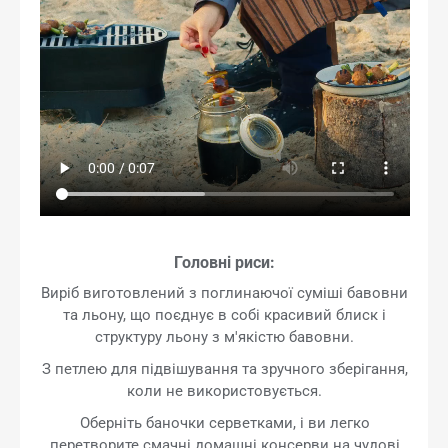
Головні риси:
Виріб виготовлений з поглинаючої суміші бавовни
та льону, що поєднує в собі красивий блиск і
структуру льону з м'якістю бавовни.
З петлею для підвішування та зручного зберігання,
коли не використовується.
Оберніть баночки серветками, і ви легко
перетворите смачні домашні консерви на чудові