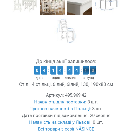
До кінця акції залишилося:
9
9
0
0
3
3
4
4
1
1
1
1
3
3
4
4
3
3
4
4
3
3
4
4
1
0
0
9
0
9
днів
годин
хвилин
секунд
Стіл і 4 стільці, білий, білий, 130, 190x80 см
Артикул:
495.969.42
Наявність для поставки:
3 шт.
Прогноз наявності в Польщі:
3 шт.
Дата поставки під замовлення:
20 серпня
Наявність на складі у Львові:
0 шт.
Всі товари з серії NÄSINGE