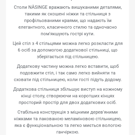
Столи NÄSINGE вражають вишуканими деталями,
такими як скошені ніжки та стільниця з
профільованими краями, що надають їм
елегантного, класичного стилю та одночасно
пом'якшують гострі кути.
Цей стіл з 4 стільцями можна легко розкласти для
6 осіб за допомогою додаткової стільниці, що
зберігається під стільницею.
Додаткову частину можна легко вставити, щоб
подовжити стіл, і так само легко вийняти та
сховати під стільницею, коли гості підуть додому.
Додаткова стільниця збільшує виступ на кожному
кінці столу, створюючи на коротших кінцях
просторий простір для двох додаткових осіб.
Стабільна конструкція з міцними дерев'яними
ніжками та лакованою меламіновою стільницею,
яка є функціональною та легко миється вологою
ганчіркою.