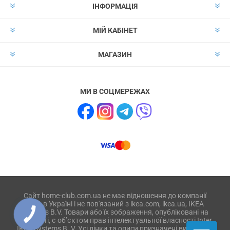
ІНФОРМАЦІЯ
МІЙ КАБІНЕТ
МАГАЗИН
МИ В СОЦМЕРЕЖАХ
Сайт home-club.com.ua не має відношення до компанії
IKEA в Україні і не пов'язаний з ikea.com, ikea.ua, IKEA
Systems B.V. Товари або їх зображення, опубліковані на
веб-сайті, є об’єктом прав інтелектуальної власності Inter
IKEA Systems B. V. Усі лінки та описи призначені виключно