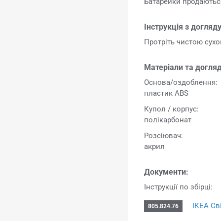
Батарейки продаються
Інструкція з догляду
Протріть чистою сух
Матеріали та догляд
Основа/оздоблення:
пластик ABS
Купол / корпус:
полікарбонат
Розсіювач:
акрил
Документи:
Інструкції по збірці:
ІКЕА Св
805.824.76