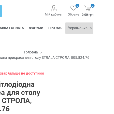
0
0
Мій кабінет
Обране
0,00 грн
АВКА І ОПЛАТА
ФОРУМИ
ПРО НАС
Головна
іодна прикраса для столу STRÅLA СТРОЛА, 805.824.76
товар більше не доступний
ітлодіодна
а для столу
 СТРОЛА,
.76