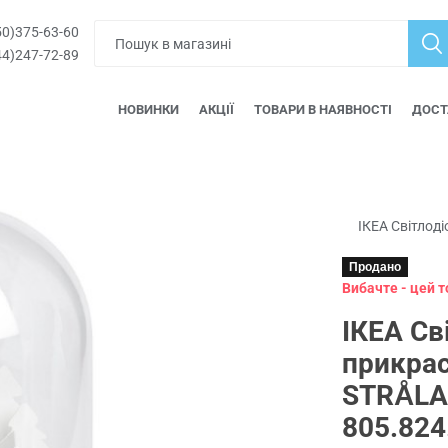
0)375-63-60
4)247-72-89
НОВИНКИ
АКЦІЇ
ТОВАРИ В НАЯВНОСТІ
ДОСТ
ІКЕА Світлод
Продано
Вибачте - цей 
ІКЕА Св
прикрас
STRÅLA
805.824