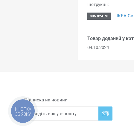
Інструкції:
ІКЕА Св
805.824.76
Товар доданий у кат
04.10.2024
Підписка на новини
КНОПКА
ЗВ'ЯЗКУ
Надіслати
Скасувати підписку