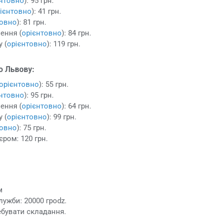
єнтовно
): 95 грн.
ієнтовно
): 41 грн.
товно
): 81 грн.
ення (
орієнтовно
): 84 грн.
 (
орієнтовно
): 119 грн.
о Львову:
орієнтовно
): 55 грн.
єнтовно
): 95 грн.
ення (
орієнтовно
): 64 грн.
 (
орієнтовно
): 99 грн.
товно
): 75 грн.
єром: 120 грн.
м
лужби: 20000 грodz.
ебувати складання.