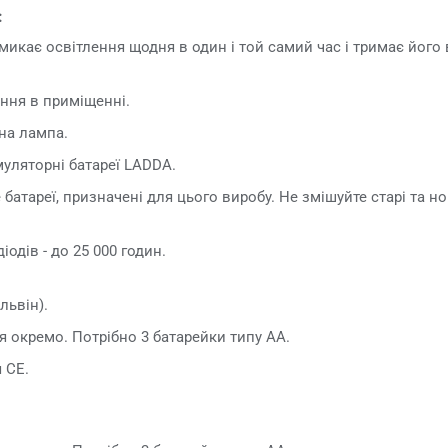
:
икає освітлення щодня в один і той самий час і тримає йог
ння в приміщенні.
на лампа.
уляторні батареї LADDA.
атареї, призначені для цього виробу. Не змішуйте старі та но
іодів - до 25 000 годин.
львін).
 окремо. Потрібно 3 батарейки типу АА.
 CE.