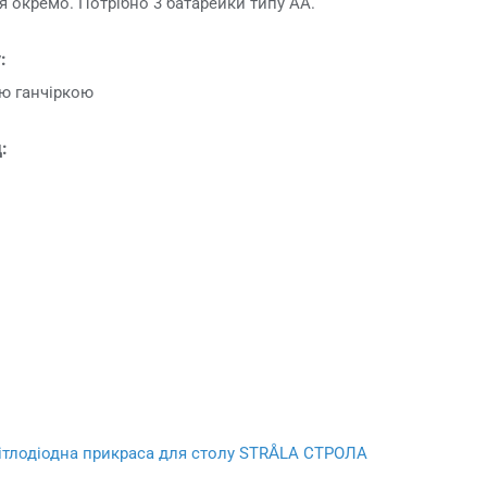
 окремо. Потрібно 3 батарейки типу АА.
:
ою ганчіркою
:
ітлодіодна прикраса для столу STRÅLA СТРОЛА