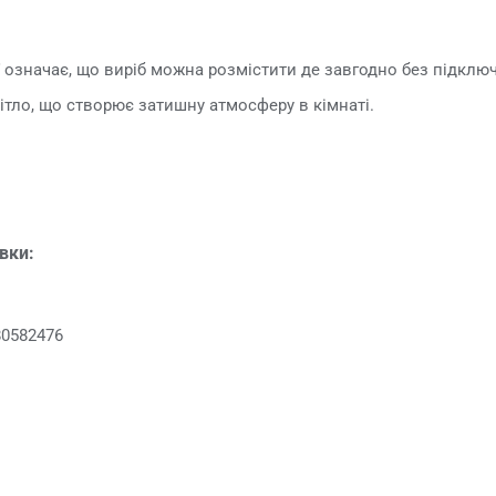
 означає, що виріб можна розмістити де завгодно без підклю
ітло, що створює затишну атмосферу в кімнаті.
овки:
80582476