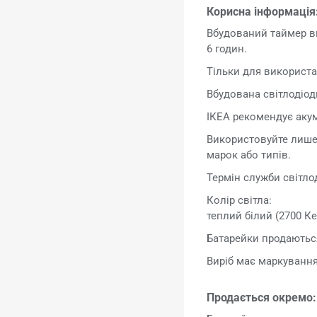
Корисна інформація
Вбудований таймер вм
6 годин.
Тільки для використа
Вбудована світлодіод
ІКЕА рекомендує акум
Використовуйте лише б
марок або типів.
Термін служби світлод
Колір світла:
теплий білий (2700 Ке
Батарейки продаються
Виріб має маркування
Продається окремо: