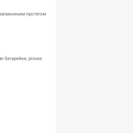
о ввімкненим протягом
ві батарейки, різних