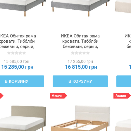
КЕА Обитая рама
ИКЕА Обитая рама
ИК
кровати, Тибблби
кровати, Тибблби
к
бежевый, серый,
бежевый, серый,
б
урой, 140x200 см
Лурой, 160x200 см
TÄRNKULLEN,
TÄRNKULLEN,
15 685,00 грн
17 255,00 грн
195.643.39
595.643.37
15 285,00 грн
16 815,00 грн
В КОРЗИНУ
В КОРЗИНУ
Акция
Акция