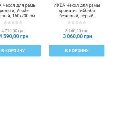
 Чехол для рамы
ИКЕА Чехол для рамы
ровати, Vissle
кровати, Тибблби
евый, 160x200 см
бежевый, серый,
TÄRNKULLEN,
160x200 см
405.846.65
TÄRNKULLEN,
4 710,00 грн
3 140,00 грн
705.846.64
4 590,00 грн
3 060,00 грн
В КОРЗИНУ
В КОРЗИНУ