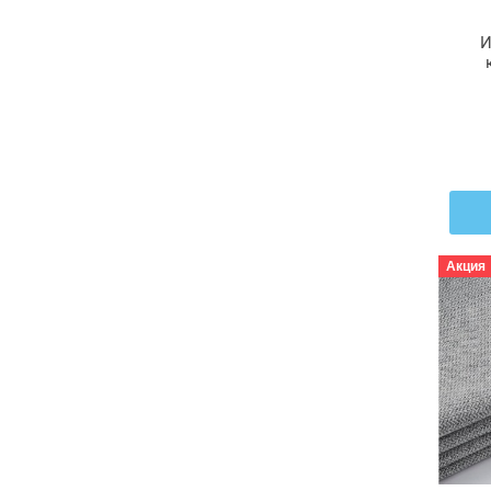
И
Ли
Акция