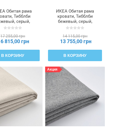
ЕА Обитая рама
ИКЕА Обитая рама
овати, Тибблби
кровати, Тибблби
ежевый, серый,
бежевый, серый,
ьхэллан, 160x200
160x200 см
м TÄRNKULLEN,
TÄRNKULLEN,
17 255,00 грн
14 115,00 грн
896.277.67
995.692.05
16 815,00 грн
13 755,00 грн
В КОРЗИНУ
В КОРЗИНУ
Акция