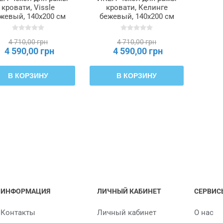
кровати, Vissle
кровати, Келинге
жевый, 140x200 см
бежевый, 140x200 см
TÄRNKULLEN,
TÄRNKULLEN,
805.846.73
906.178.28
4 710,00 грн
4 710,00 грн
4 590,00 грн
4 590,00 грн
В КОРЗИНУ
В КОРЗИНУ
ИНФОРМАЦИЯ
ЛИЧНЫЙ КАБИНЕТ
СЕРВИС
Контакты
Личный кабинет
О нас