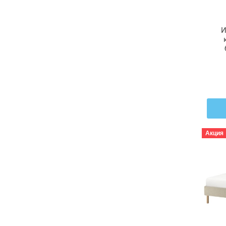
И
Акция