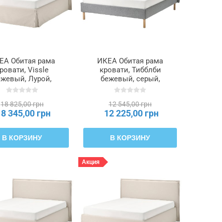
ЕА Обитая рама
ИКЕА Обитая рама
ровати, Vissle
кровати, Тибблби
ежевый, Лурой,
бежевый, серый,
160x200 см
140x200 см
TÄRNKULLEN,
TÄRNKULLEN,
18 825,00 грн
12 545,00 грн
195.643.63
695.692.02
18 345,00 грн
12 225,00 грн
В КОРЗИНУ
В КОРЗИНУ
Акция