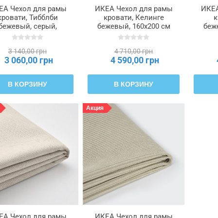
ЕА Чехол для рамы
ИКЕА Чехол для рамы
ИКЕА
кровати, Тибблби
кровати, Келинге
к
бежевый, серый,
бежевый, 160x200 см
беж
140x200 см
TÄRNKULLEN,
TÄRNKULLEN,
306.178.31
3 140,00 грн
4 710,00 грн
005.846.72
3 060,00 грн
4 590,00 грн
В КОРЗИНУ
В КОРЗИНУ
Акция
ЕА Чехол для рамы
ИКЕА Чехол для рамы