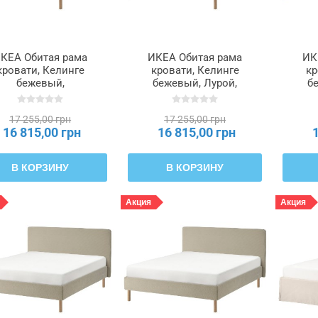
КЕА Обитая рама
ИКЕА Обитая рама
ИК
кровати, Келинге
кровати, Келинге
кр
бежевый,
бежевый, Лурой,
б
лльхэллан, 140x200
140x200 см
Лилл
см TÄRNKULLEN,
TÄRNKULLEN,
с
17 255,00 грн
17 255,00 грн
196.277.99
596.081.24
16 815,00 грн
16 815,00 грн
В КОРЗИНУ
В КОРЗИНУ
Акция
Акция