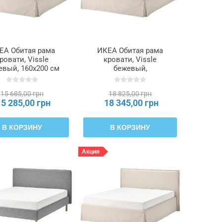
ЕА Обитая рама
ИКЕА Обитая рама
ровати, Vissle
кровати, Vissle
евый, 160x200 см
бежевый,
TÄRNKULLEN,
Лилльхэллан, 160x200
095.692.24
см TÄRNKULLEN,
15 685,00 грн
18 825,00 грн
096.277.85
15 285,00 грн
18 345,00 грн
В КОРЗИНУ
В КОРЗИНУ
Акция