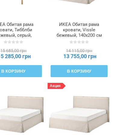
ЕА Обитая рама
ИКЕА Обитая рама
овати, Тибблби
кровати, Vissle
ежевый, серый,
бежевый, 140x200 см
ьхэллан, 140x200
TÄRNKULLEN,
м TÄRNKULLEN,
695.692.21
15 685,00 грн
14 115,00 грн
596.277.64
15 285,00 грн
13 755,00 грн
В КОРЗИНУ
В КОРЗИНУ
Акция