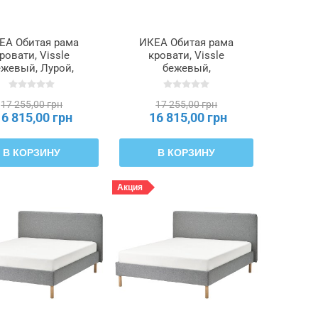
ЕА Обитая рама
ИКЕА Обитая рама
ровати, Vissle
кровати, Vissle
ежевый, Лурой,
бежевый,
140x200 см
Лилльхэллан, 140x200
TÄRNKULLEN,
см TÄRNKULLEN,
17 255,00 грн
17 255,00 грн
795.643.60
796.277.82
16 815,00 грн
16 815,00 грн
В КОРЗИНУ
В КОРЗИНУ
Акция