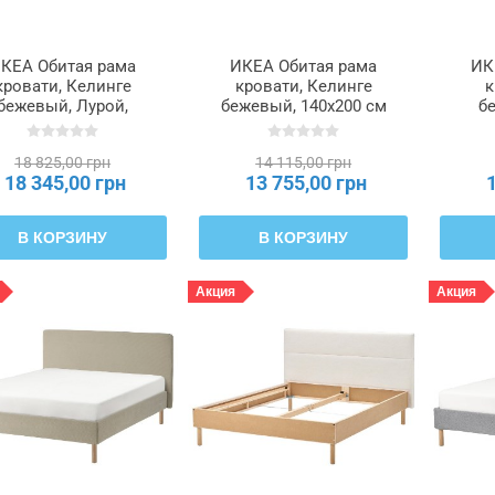
КЕА Обитая рама
ИКЕА Обитая рама
ИК
кровати, Келинге
кровати, Келинге
к
бежевый, Лурой,
бежевый, 140x200 см
б
160x200 см
TÄRNKULLEN,
TÄRNKULLEN,
696.081.33
18 825,00 грн
14 115,00 грн
696.081.28
18 345,00 грн
13 755,00 грн
В КОРЗИНУ
В КОРЗИНУ
Акция
Акция