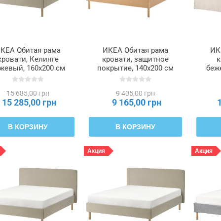
КЕА Обитая рама
ИКЕА Обитая рама
ИК
кровати, Келинге
кровати, защитное
к
жевый, 160x200 см
покрытие, 140x200 см
беж
TÄRNKULLEN,
TÄRNKULLEN,
996.081.36
005.876.37
15 685,00 грн
9 405,00 грн
15 285,00 грн
9 165,00 грн
В КОРЗИНУ
В КОРЗИНУ
Акция
Акция