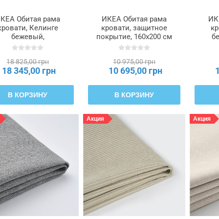
КЕА Обитая рама
ИКЕА Обитая рама
ИК
кровати, Келинге
кровати, защитное
кр
бежевый,
покрытие, 160x200 см
б
лльхэллан, 160x200
TÄRNKULLEN,
Лилл
см TÄRNKULLEN,
805.876.38
с
18 825,00 грн
10 975,00 грн
796.278.00
18 345,00 грн
10 695,00 грн
В КОРЗИНУ
В КОРЗИНУ
Акция
Акция