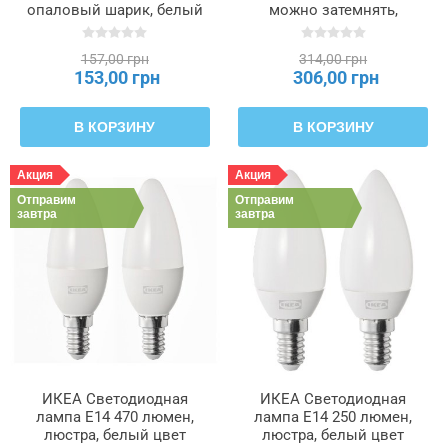
опаловый шарик, белый
можно затемнять,
SOLHETTA, 005.839.84
опаловый шарик, белый,
45 мм SOLHETTA,
157,00 грн
314,00 грн
905.493.30
153,00 грн
306,00 грн
В КОРЗИНУ
В КОРЗИНУ
Акция
Акция
Отправим
Отправим
завтра
завтра
ИКЕА Светодиодная
ИКЕА Светодиодная
лампа E14 470 люмен,
лампа E14 250 люмен,
люстра, белый цвет
люстра, белый цвет