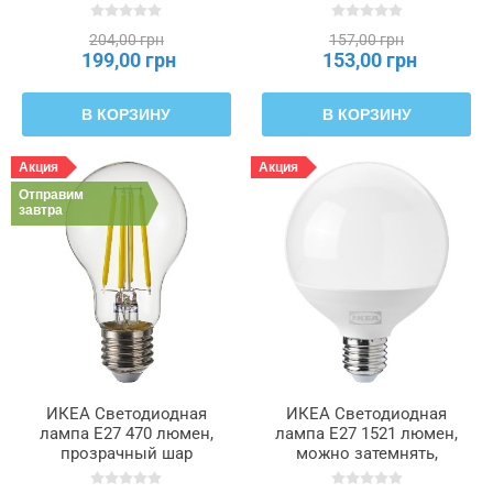
SOLHETTA, 205.840.15
SOLHETTA, 305.840.34
204,00 грн
157,00 грн
199,00 грн
153,00 грн
В КОРЗИНУ
В КОРЗИНУ
Акция
Акция
Отправим
завтра
ИКЕА Светодиодная
ИКЕА Светодиодная
лампа E27 470 люмен,
лампа E27 1521 люмен,
прозрачный шар
можно затемнять,
SOLHETTA, 805.914.47
опаловый шарик, белый,