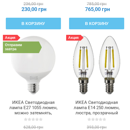
95 мм SOLHETTA,
236,00 грн
785,00 грн
805.484.30
230,00 грн
765,00 грн
В КОРЗИНУ
В КОРЗИНУ
Акция
Акция
Отправим
завтра
ИКЕА Светодиодная
ИКЕА Светодиодная
лампа E27 1055 люмен,
лампа E14 250 люмен,
можно затемнять,
люстра, прозрачный
опаловый шарик, белый,
SOLHETTA, 005.914.27
95 мм SOLHETTA,
628,00 грн
393,00 грн
305.914.64