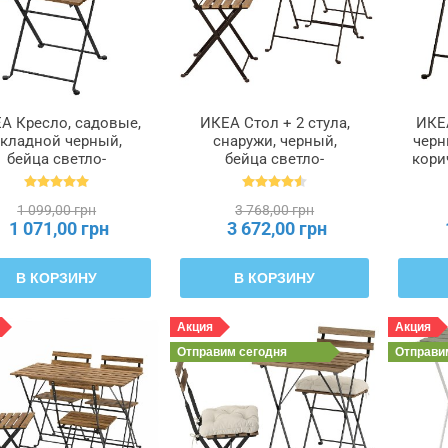
А Кресло, садовые,
ИКЕА Стол + 2 стула,
ИКЕ
кладной черный,
снаружи, черный,
черн
бейца светло-
бейца светло-
кори
оричневая TÄRNÖ
коричневая TÄRNÖ
ТЭРНО, 900.954.28
ТЭРНО, 698.984.15
1 099,00 грн
3 768,00 грн
1 071,00 грн
3 672,00 грн
В КОРЗИНУ
В КОРЗИНУ
Акция
Акция
Отправим
сегодня
Отправ