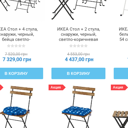
ЕА Стол + 4 стула,
ИКЕА Стол + 2 стула,
ИКЕ
снаружи, черный,
снаружи, черный,
белы
бейца светло-
светло-коричневая
54 
оричневая TÄRNÖ
морилка,
ТЭРНО, 293.937.09
складывающаяся,
7 520,00 грн
4 553,00 грн
складной Kuddarna
7 329,00 грн
4 437,00 грн
светло-серо-бежевый,
55 х 54 см TÄRNÖ
ТЭРНО, 295.753.42
В КОРЗИНУ
В КОРЗИНУ
Акция
Акция