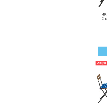
ИК
2 
ко
скл
Акция