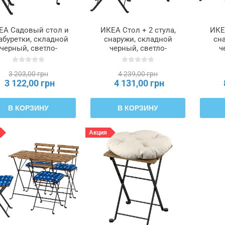
ЕА Садовый стол и
ИКЕА Стол + 2 стула,
ИКЕА
табуретки, складной
снаружи, складной
сн
черный, светло-
черный, светло-
ч
ричневое морилка,
коричневое морилка,
кор
адной Klösan темно-
складной Klösan темно-
склад
3 203,00 грн
4 239,00 грн
синий, 55 х 54 см
синий, 55 х 54 см
си
3 122,00 грн
4 131,00 грн
TÄRNÖ ТЭРНО,
TÄRNÖ ТЭРНО,
896.155.14
695.761.89
В КОРЗИНУ
В КОРЗИНУ
Акция