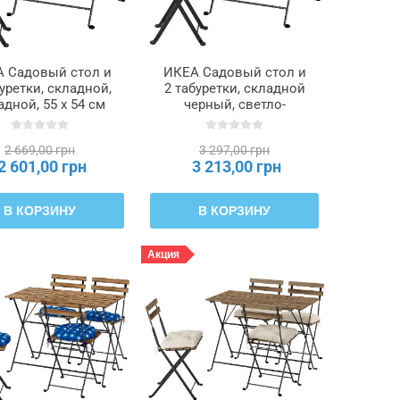
 Садовый стол и
ИКЕА Садовый стол и
буретки, складной,
2 табуретки, складной
адной, 55 х 54 см
черный, светло-
TÄRNÖ ТЭРНО,
коричневое морилка,
196.155.17
складной Kuddarna
2 669,00 грн
3 297,00 грн
светло-серо-бежевый,
2 601,00 грн
3 213,00 грн
55 х 54 см TÄRNÖ
ТЭРНО, 596.155.15
В КОРЗИНУ
В КОРЗИНУ
Акция