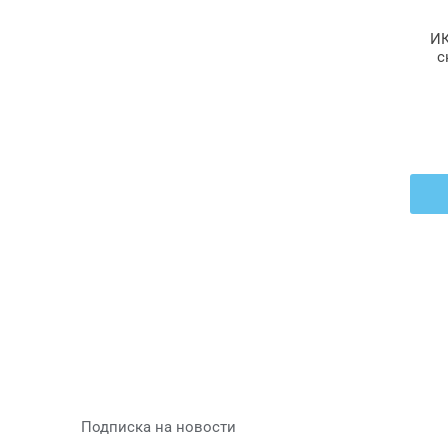
ИК
с
ко
скл
Подписка на новости