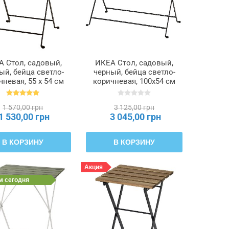
А Стол, садовый,
ИКЕА Стол, садовый,
ый, бейца светло-
черный, бейца светло-
чневая, 55 х 54 см
коричневая, 100x54 см
TÄRNÖ ТЭРНО,
TÄRNÖ ТЭРНО,
700.954.29
004.690.21
1 570,00 грн
3 125,00 грн
1 530,00 грн
3 045,00 грн
В КОРЗИНУ
В КОРЗИНУ
Акция
им
сегодня