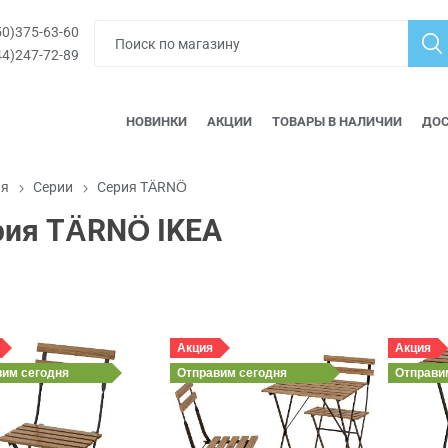
0)375-63-60
4)247-72-89
НОВИНКИ
АКЦИИ
ТОВАРЫ В НАЛИЧИИ
ДОС
ая
Серии
Серия TÄRNÖ
рия TÄRNÖ IKEA
Акция
Акция
вим
сегодня
Отправим
сегодня
Отправ