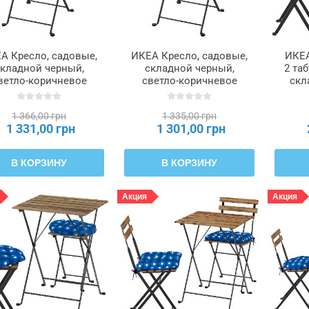
А Кресло, садовые,
ИКЕА Кресло, садовые,
ИКЕА
кладной черный,
складной черный,
2 та
ветло-коричневое
светло-коричневое
скл
морилка, Клосан
морилка, Клосан
емно-синий TÄRNÖ
темно-синий TÄRNÖ
1 366,00 грн
1 335,00 грн
ТЭРНО, 195.761.82
ТЭРНО, 995.761.83
1 331,00 грн
1 301,00 грн
В КОРЗИНУ
В КОРЗИНУ
Акция
Акция