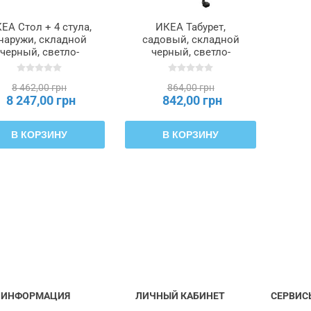
ЕА Стол + 4 стула,
ИКЕА Табурет,
наружи, складной
садовый, складной
черный, светло-
черный, светло-
ричневое морилка,
коричневое морилка,
адной Klösan темно-
Kuddarna светло-серо-
8 462,00 грн
864,00 грн
синий, 100x54 см
бежевый TÄRNÖ
8 247,00 грн
842,00 грн
TÄRNÖ ТЭРНО,
ТЭРНО, 796.155.19
795.761.84
В КОРЗИНУ
В КОРЗИНУ
ИНФОРМАЦИЯ
ЛИЧНЫЙ КАБИНЕТ
СЕРВИС