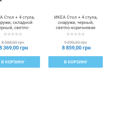
 Стол + 4 стула,
ИКЕА Стол + 4 стула,
аружи, складной
снаружи, черный,
ерный, светло-
светло-коричневая
ичневое морилка,
морилка,
ной Klösan темно-
складывающаяся,
8 588,00 грн
9 090,00 грн
ний, 100x54 см
складной Kuddarna
8 369,00 грн
8 859,00 грн
TÄRNÖ ТЭРНО,
светло-серо-бежевый,
295.761.86
100x54 см TÄRNÖ
ТЭРНО, 495.753.60
В КОРЗИНУ
В КОРЗИНУ