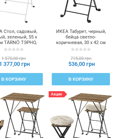
А Стол, садовый,
ИКЕА Табурет, черный,
й, зеленый, 55 х
бейца светло-
см TÄRNÖ ТЭРНО,
коричневая, 30 x 42 см
705.309.54
TÄRNÖ ТЭРНО,
706.032.81
1 570,00 грн
715,00 грн
1 377,00 грн
536,00 грн
В КОРЗИНУ
В КОРЗИНУ
Акция