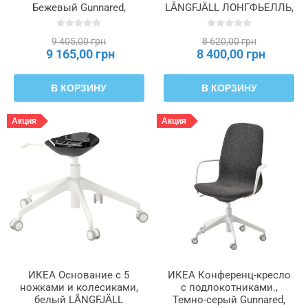
Бежевый Gunnared,
LÅNGFJÄLL ЛОНГФЬЕЛЛЬ,
черный LÅNGFJÄLL
092.524.80
ЛОНГФЬЕЛЛЬ, 191.778.57
9 405,00 грн
8 620,00 грн
9 165,00 грн
8 400,00 грн
В КОРЗИНУ
В КОРЗИНУ
Акция
Акция
ИКЕА Основание с 5
ИКЕА Конференц-кресло
ножками и колесиками,
с подлокотниками.,
белый LÅNGFJÄLL
Темно-серый Gunnared,