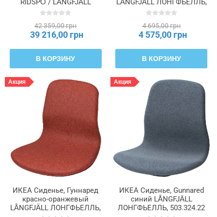
RIDSPÖ / LÅNGFJÄLL
LÅNGFJÄLL ЛОНГФЬЕЛЛЬ,
ЛОНГФЬЕЛЛЬ, 695.026.74
005.263.47
42 359,00 грн
4 695,00 грн
39 216,00 грн
4 575,00 грн
В КОРЗИНУ
В КОРЗИНУ
Акция
Акция
ИКЕА Сиденье, Гуннаред
ИКЕА Сиденье, Gunnared
красно-оранжевый
синий LÅNGFJÄLL
LÅNGFJÄLL ЛОНГФЬЕЛЛЬ,
ЛОНГФЬЕЛЛЬ, 503.324.22
105.067.06