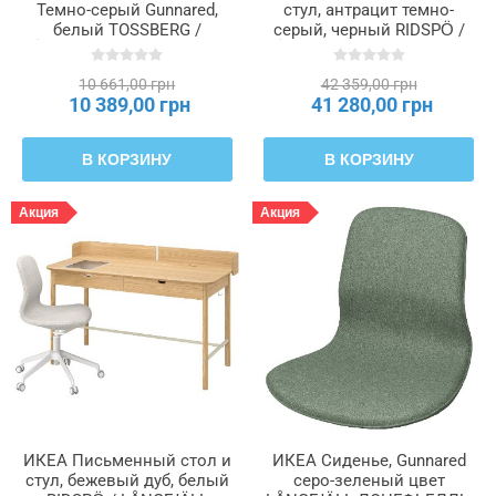
Темно-серый Gunnared,
стул, антрацит темно-
белый TOSSBERG /
серый, черный RIDSPÖ /
LÅNGFJÄLL ЛОНГФЬЕЛЛЬ,
LÅNGFJÄLL ЛОНГФЬЕЛЛЬ,
395.131.22
595.028.77
10 661,00 грн
42 359,00 грн
10 389,00 грн
41 280,00 грн
В КОРЗИНУ
В КОРЗИНУ
Акция
Акция
ИКЕА Письменный стол и
ИКЕА Сиденье, Gunnared
стул, бежевый дуб, белый
серо-зеленый цвет