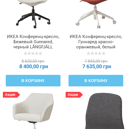
ИКЕА Конференц-кресло,
ИКЕА Конференц-кресло,
Бежевый Gunnared,
Гуннаред красно-
черный LÅNGFJÄLL
оранжевый, белый
ЛОНГФЬЕЛЛЬ, 491.776.29
LÅNGFJÄLL ЛОНГФЬЕЛЛЬ,
795.060.73
8 620,00 грн
7 835,00 грн
8 400,00 грн
7 635,00 грн
В КОРЗИНУ
В КОРЗИНУ
Акция
Акция