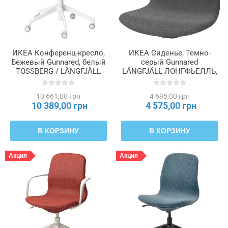
ИКЕА Конференц-кресло,
ИКЕА Сиденье, Темно-
Бежевый Gunnared, белый
серый Gunnared
TOSSBERG / LÅNGFJÄLL
LÅNGFJÄLL ЛОНГФЬЕЛЛЬ,
ЛОНГФЬЕЛЛЬ, 595.131.02
003.205.15
10 661,00 грн
4 695,00 грн
10 389,00 грн
4 575,00 грн
В КОРЗИНУ
В КОРЗИНУ
Акция
Акция