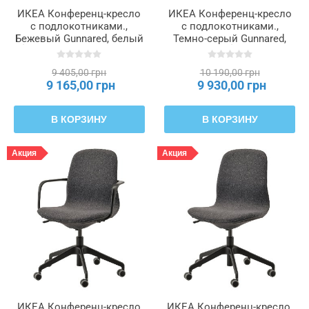
ИКЕА Конференц-кресло
ИКЕА Конференц-кресло
с подлокотниками.,
с подлокотниками.,
Бежевый Gunnared, белый
Темно-серый Gunnared,
LÅNGFJÄLL ЛОНГФЬЕЛЛЬ,
черный LÅNGFJÄLL
492.527.65
ЛОНГФЬЕЛЛЬ, 291.780.74
9 405,00 грн
10 190,00 грн
9 165,00 грн
9 930,00 грн
В КОРЗИНУ
В КОРЗИНУ
Акция
Акция
ИКЕА Конференц-кресло
ИКЕА Конференц-кресло,