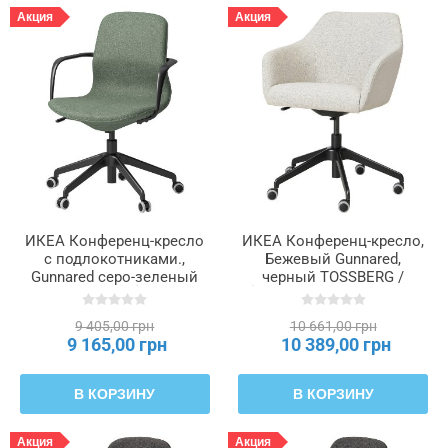
Акция
Акция
ИКЕА Конференц-кресло
ИКЕА Конференц-кресло,
с подлокотниками.,
Бежевый Gunnared,
Gunnared серо-зеленый
черный TOSSBERG /
цвет, черный LÅNGFJÄLL
LÅNGFJÄLL ЛОНГФЬЕЛЛЬ,
ЛОНГФЬЕЛЛЬ, 395.077.29
495.131.12
9 405,00 грн
10 661,00 грн
9 165,00 грн
10 389,00 грн
В КОРЗИНУ
В КОРЗИНУ
Акция
Акция