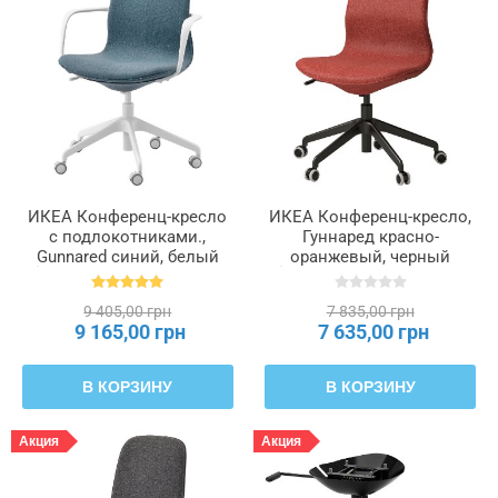
ИКЕА Конференц-кресло
ИКЕА Конференц-кресло,
с подлокотниками.,
Гуннаред красно-
Gunnared синий, белый
оранжевый, черный
LÅNGFJÄLL ЛОНГФЬЕЛЛЬ,
LÅNGFJÄLL ЛОНГФЬЕЛЛЬ,
692.527.69
095.060.62
9 405,00 грн
7 835,00 грн
9 165,00 грн
7 635,00 грн
В КОРЗИНУ
В КОРЗИНУ
Акция
Акция