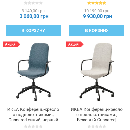
ЛОНГФЬЕЛЛЬ, 704.105.36
белый LÅNGFJÄLL
ЛОНГФЬЕЛЛЬ, 292.528.65
3 140,00 грн
10 190,00 грн
3 060,00 грн
9 930,00 грн
В КОРЗИНУ
В КОРЗИНУ
Акция
Акция
ИКЕА Конференц-кресло
ИКЕА Конференц-кресло
с подлокотниками.,
с подлокотниками.,
Gunnared синий, черный
Бежевый Gunnared,
LÅNGFJÄLL ЛОНГФЬЕЛЛЬ,
черный LÅNGFJÄLL