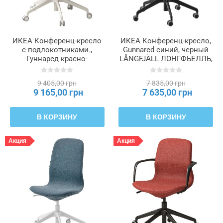
ИКЕА Конференц-кресло
ИКЕА Конференц-кресло,
с подлокотниками.,
Gunnared синий, черный
Гуннаред красно-
LÅNGFJÄLL ЛОНГФЬЕЛЛЬ,
оранжевый, белый
191.775.79
LÅNGFJÄLL ЛОНГФЬЕЛЛЬ,
9 405,00 грн
7 835,00 грн
995.077.26
9 165,00 грн
7 635,00 грн
В КОРЗИНУ
В КОРЗИНУ
Акция
Акция