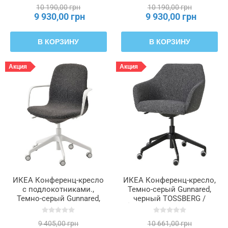
591.780.77
ЛОНГФЬЕЛЛЬ, 291.780.69
10 190,00 грн
10 190,00 грн
9 930,00 грн
9 930,00 грн
В КОРЗИНУ
В КОРЗИНУ
Акция
Акция
ИКЕА Конференц-кресло
ИКЕА Конференц-кресло,
с подлокотниками.,
Темно-серый Gunnared,
Темно-серый Gunnared,
черный TOSSBERG /
белый LÅNGFJÄLL
LÅNGFJÄLL ЛОНГФЬЕЛЛЬ,
ЛОНГФЬЕЛЛЬ, 892.527.73
195.131.23
9 405,00 грн
10 661,00 грн