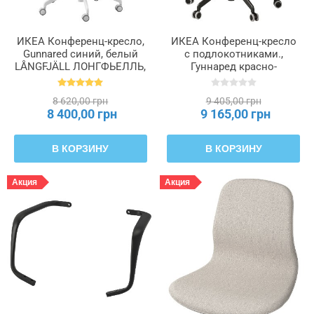
ИКЕА Конференц-кресло,
ИКЕА Конференц-кресло
Gunnared синий, белый
с подлокотниками.,
LÅNGFJÄLL ЛОНГФЬЕЛЛЬ,
Гуннаред красно-
292.525.11
оранжевый, черный
LÅNGFJÄLL ЛОНГФЬЕЛЛЬ,
8 620,00 грн
9 405,00 грн
395.077.34
8 400,00 грн
9 165,00 грн
В КОРЗИНУ
В КОРЗИНУ
Акция
Акция