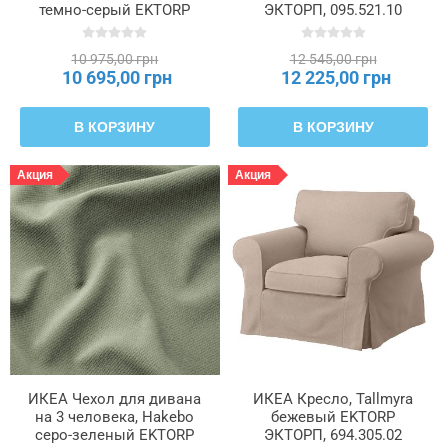
темно-серый EKTORP
ЭКТОРП, 095.521.10
ЭКТОРП, 205.652.05
10 975,00 грн
12 545,00 грн
10 695,00 грн
12 225,00 грн
В КОРЗИНУ
В КОРЗИНУ
Акция
Акция
ИКЕА Чехол для дивана
ИКЕА Кресло, Tallmyra
на 3 человека, Hakebo
бежевый EKTORP
серо-зеленый EKTORP
ЭКТОРП, 694.305.02