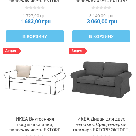
запасная часть EKTORP
запасная часть EKTORP
ЭКТОРП, 604.992.23
ЭКТОРП, 006.423.56
1 727,00 грн
3 140,00 грн
1 683,00 грн
3 060,00 грн
В КОРЗИНУ
В КОРЗИНУ
Акция
Акция
ИКЕА Внутренняя
ИКЕА Диван для двух
подушка спинки,
человек, Средне-серый
запасная часть EKTORP
талмыра EKTORP ЭКТОРП,
ЭКТОРП, 804.992.22
194.305.28