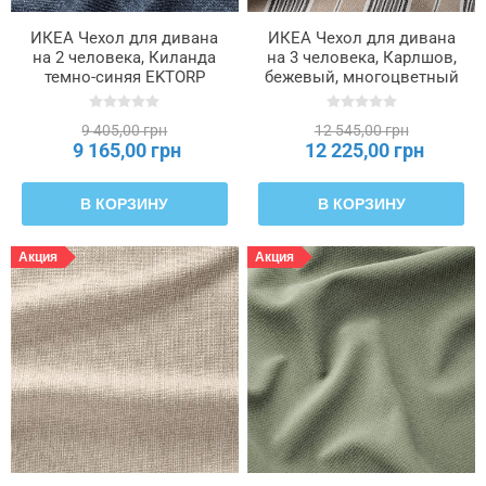
ИКЕА Чехол для дивана
ИКЕА Чехол для дивана
на 2 человека, Киланда
на 3 человека, Карлшов,
темно-синяя EKTORP
бежевый, многоцветный
ЭКТОРП, 005.653.48
EKTORP ЭКТОРП,
005.652.68
9 405,00 грн
12 545,00 грн
9 165,00 грн
12 225,00 грн
В КОРЗИНУ
В КОРЗИНУ
Акция
Акция