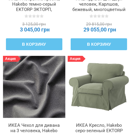
Hakebo темно-серый
человек, Карлшов,
EKTORP ЭКТОРП,
бежевый, многоцветный
005.841.58
EKTORP ЭКТОРП,
795.090.19
3 125,00 грн
29 815,00 грн
3 045,00 грн
29 055,00 грн
В КОРЗИНУ
В КОРЗИНУ
Акция
Акция
ИКЕА Чехол для дивана
ИКЕА Кресло, Hakebo
на 3 человека, Hakebo
серо-зеленый EKTORP