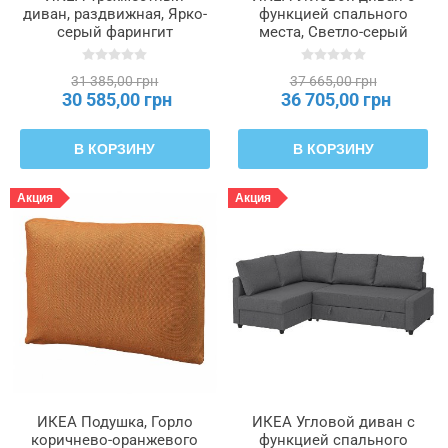
диван, раздвижная, Ярко-
функцией спального
серый фарингит
места, Светло-серый
FRIHETEN ФРИХЕТЭН,
FRIHETEN ФРИХЕТЭН /
605.512.25
KLAGSHAMN, 694.443.30
31 385,00 грн
37 665,00 грн
30 585,00 грн
36 705,00 грн
В КОРЗИНУ
В КОРЗИНУ
Акция
Акция
ИКЕА Подушка, Горло
ИКЕА Угловой диван с
коричнево-оранжевого
функцией спального