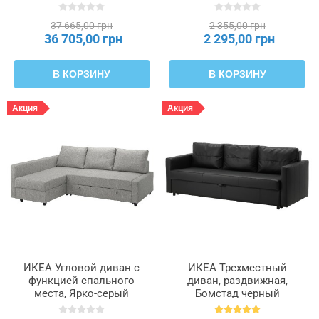
фарингит FRIHETEN
605.512.54
ФРИХЕТЭН / KLAGSHAMN,
37 665,00 грн
2 355,00 грн
495.202.35
36 705,00 грн
2 295,00 грн
В КОРЗИНУ
В КОРЗИНУ
Акция
Акция
ИКЕА Угловой диван с
ИКЕА Трехместный
функцией спального
диван, раздвижная,
места, Ярко-серый
Бомстад черный
фарингит FRIHETEN
FRIHETEN ФРИХЕТЭН,