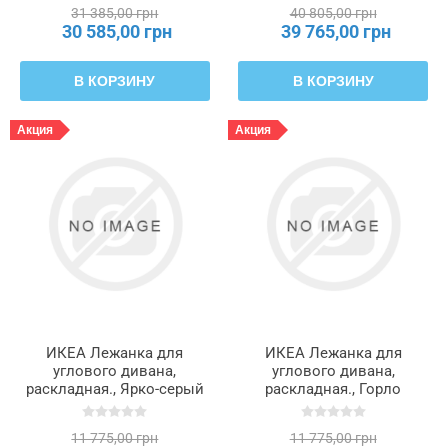
ФРИХЕТЭН, 295.170.45
203.411.35
31 385,00 грн
40 805,00 грн
30 585,00 грн
39 765,00 грн
В КОРЗИНУ
В КОРЗИНУ
Акция
Акция
ИКЕА Лежанка для
ИКЕА Лежанка для
углового дивана,
углового дивана,
раскладная., Ярко-серый
раскладная., Горло
фарингит FRIHETEN
коричнево-оранжевого
ФРИХЕТЭН, 305.512.36
цвета FRIHETEN
11 775,00 грн
11 775,00 грн
ФРИХЕТЭН, 505.512.35