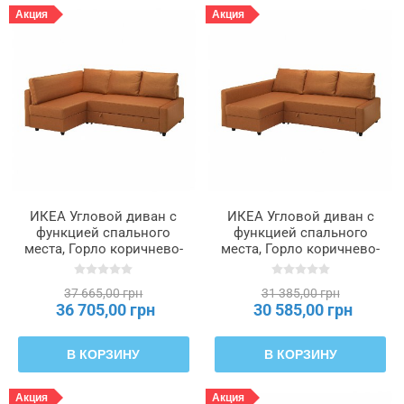
Акция
Акция
ИКЕА Угловой диван с
ИКЕА Угловой диван с
функцией спального
функцией спального
места, Горло коричнево-
места, Горло коричнево-
оранжевого цвета
оранжевого цвета
FRIHETEN ФРИХЕТЭН /
FRIHETEN ФРИХЕТЭН,
37 665,00 грн
31 385,00 грн
KLAGSHAMN, 295.202.41
195.170.41
36 705,00 грн
30 585,00 грн
В КОРЗИНУ
В КОРЗИНУ
Акция
Акция