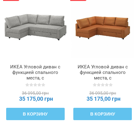
ИКЕА Угловой диван с
ИКЕА Угловой диван с
функцией спального
функцией спального
места, с
места, с
дополнительными
дополнительными
подушками для спинки,
подушками для спинки,
36 095,00 грн
36 095,00 грн
Ярко-серый фарингит
Горло коричнево-
35 175,00 грн
35 175,00 грн
FRIHETEN ФРИХЕТЭН,
оранжевого цвета
695.170.53
FRIHETEN ФРИХЕТЭН,
795.170.57
В КОРЗИНУ
В КОРЗИНУ