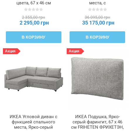
цвета, 67 x 46 см
места, с
FRIHETEN ФРИХЕТЭН,
дополнительными
805.512.53
подушками для спинки,
2 355,00 грн
36 095,00 грн
Светло-серый FRIHETEN
2 295,00 грн
35 175,00 грн
ФРИХЕТЭН, 593.266.24
В КОРЗИНУ
В КОРЗИНУ
Акция
Акция
ИКЕА Угловой диван с
ИКЕА Подушка, Ярко-
функцией спального
серый фарингит, 67 x 46
места, Ярко-серый
см FRIHETEN ФРИХЕТЭН,